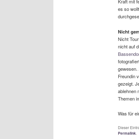
Kraft mit 
es so wol
durchgese
Nicht ge
Nicht Tou
nicht auf 
Bassendor
fotografie
gewesen. Z
Freundin v
gezeigt. 
ablehnen 
Themen im
Was für ei
Dieser Eint
Permalink
.