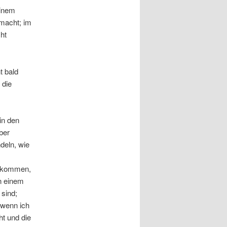
einem
emacht; im
ht
t bald
 die
in den
ber
deln, wie
bekommen,
n einem
sind;
 wenn ich
ht und die