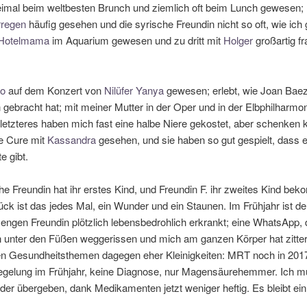
imal beim weltbesten Brunch und ziemlich oft beim Lunch gewesen;
regen
häufig gesehen und die syrische Freundin nicht so oft, wie ic
Hotelmama
im Aquarium gewesen und zu dritt mit
Holger
großartig f
to
auf dem Konzert von
Nilüfer Yanya
gewesen; erlebt, wie Joan Baez
gebracht hat; mit meiner Mutter in der Oper und in der Elbphilharmon
 letzteres haben mich fast eine halbe Niere gekostet, aber schenken 
e Cure mit
Kassandra
gesehen, und sie haben so gut gespielt, dass e
e gibt.
he Freundin hat ihr erstes Kind, und Freundin F. ihr zweites Kind be
ck ist das jedes Mal, ein Wunder und ein Staunen. Im Frühjahr ist d
 engen Freundin plötzlich lebensbedrohlich erkrankt; eine WhatsApp, 
 unter den Füßen weggerissen und mich am ganzen Körper hat zitter
en Gesundheitsthemen dagegen eher Kleinigkeiten: MRT noch in 201
gelung im Frühjahr, keine Diagnose, nur Magensäurehemmer. Ich 
er übergeben, dank Medikamenten jetzt weniger heftig. Es bleibt ein