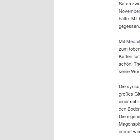
Sarah zwe
November
hätte. Mit
gegessen.
Mit
Mequi
zum toben 
Karten für
schön. Th
keine Wort
Die syrisc
großes Glü
einer sehr
den Boden
Die eigen
Magenspie
immer wied