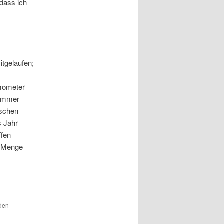
 dass ich
tgelaufen;
mometer
zimmer
ischen
s Jahr
ffen
e Menge
 den