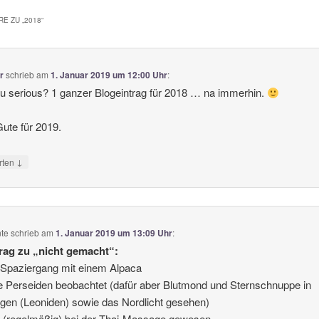
E ZU „
2018
“
r
schrieb
am
1. Januar 2019 um 12:00 Uhr
:
u serious? 1 ganzer Blogeintrag für 2018 … na immerhin.
Gute für 2019.
↓
rten
nte
schrieb
am
1. Januar 2019 um 13:09 Uhr
:
rag zu „nicht gemacht“:
 Spaziergang mit einem Alpaca
e Perseiden beobachtet (dafür aber Blutmond und Sternschnuppe in
en (Leoniden) sowie das Nordlicht gesehen)
t (regelmäßig) bei der Thai-Massage gewesen