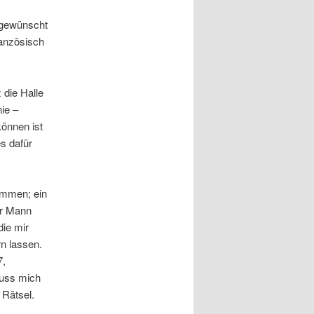
h gewünscht
ranzösisch
 die Halle
ie –
können ist
s dafür
kommen; ein
er Mann
die mir
n lassen.
7,
muss mich
 Rätsel.