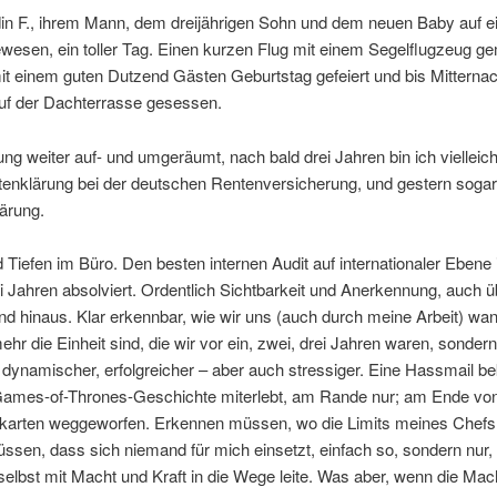
din F., ihrem Mann, dem dreijährigen Sohn und dem neuen Baby auf 
wesen, ein toller Tag. Einen kurzen Flug mit einem Segelflugzeug g
t einem guten Dutzend Gästen Geburtstag gefeiert und bis Mitternac
uf der Dachterrasse gesessen.
g weiter auf- und umgeräumt, nach bald drei Jahren bin ich vielleich
ntenklärung bei der deutschen Rentenversicherung, und gestern sogar
ärung.
Tiefen im Büro. Den besten internen Audit auf internationaler Ebene 
ei Jahren absolviert. Ordentlich Sichtbarkeit und Anerkennung, auch ü
d hinaus. Klar erkennbar, wie wir uns (auch durch meine Arbeit) wan
mehr die Einheit sind, die wir vor ein, zwei, drei Jahren waren, sondern
 dynamischer, erfolgreicher – aber auch stressiger. Eine Hassmail 
Games-of-Thrones-Geschichte miterlebt, am Rande nur; am Ende vo
enkarten weggeworfen. Erkennen müssen, wo die Limits meines Chefs 
ssen, dass sich niemand für mich einsetzt, einfach so, sondern nur,
selbst mit Macht und Kraft in die Wege leite. Was aber, wenn die Mac