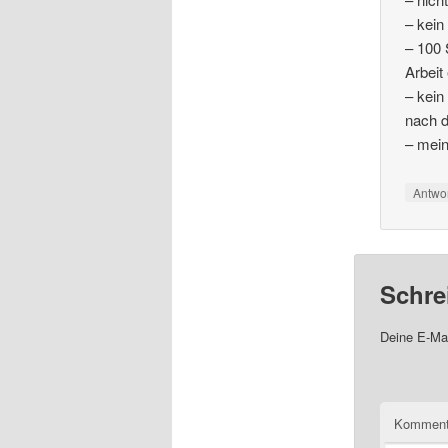
– kein
– 100 
Arbeit
– kein
nach d
– mein
Antwo
Schre
Deine E-Mai
Komment