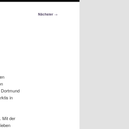
Nächster
→
ren
en
in Dortmund
ktis in
 Mit der
lieben