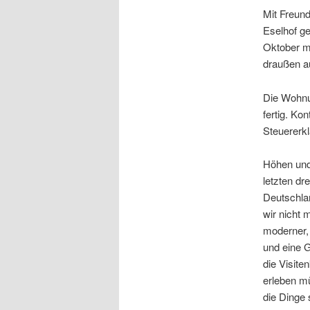
Mit Freun
Eselhof ge
Oktober mi
draußen a
Die Wohnun
fertig. Ko
Steuererkl
Höhen und 
letzten dr
Deutschlan
wir nicht 
moderner,
und eine 
die Visit
erleben mü
die Dinge 