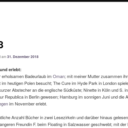
8
ht am
31. Dezember 2018
nd erlebt:
r erholsamen Badeurlaub im
Oman
; mit meiner Mutter zusammen ih
t im heutigen Polen besucht; The Cure im Hyde Park in London spiel
urzer Abstecher an die englische Südküste; Ninette in Köln und S. 
ur Republica in Berlin gewesen; Hamburg im sonnigen Juni und die Ar
egen
im November erlebt.
tliche Anzahl Bücher in zwei Lesezirkeln und darüber hinaus gelesen.
ngeren Freundin F. beim Floating in Salzwasser geschwebt; mit der 