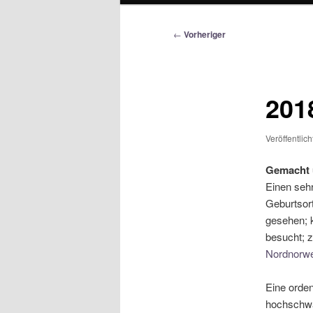
Beitragsnavigation
←
Vorheriger
201
Veröffentlic
Gemacht u
Einen seh
Geburtsor
gesehen; k
besucht; z
Nordnorw
Eine orden
hochschwa