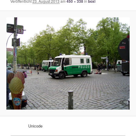
Veröffentlicht
23. August 2013
am
450 × 338
in
boxi
Unicode