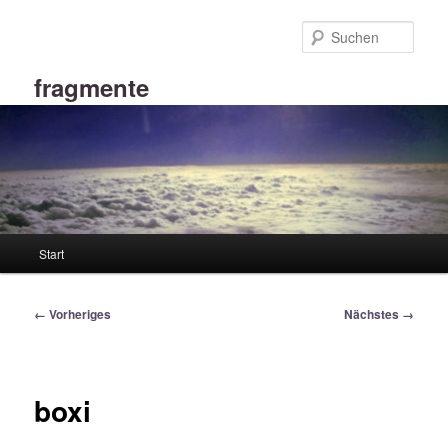
Zum
primären
Such
Inhalt
springen
fragmente
Hauptmenü
Start
Bilder-
← Vorheriges
Nächstes →
Navigation
boxi