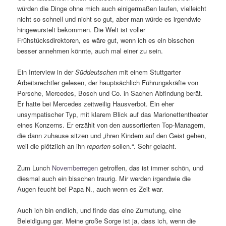
würden die Dinge ohne mich auch einigermaßen laufen, vielleicht
nicht so schnell und nicht so gut, aber man würde es irgendwie
hingewurstelt bekommen. Die Welt ist voller
Frühstücksdirektoren, es wäre gut, wenn ich es ein bisschen
besser annehmen könnte, auch mal einer zu sein.
Ein Interview in der
Süddeutschen
mit einem Stuttgarter
Arbeitsrechtler gelesen, der hauptsächlich Führungskräfte von
Porsche, Mercedes, Bosch und Co. in Sachen Abfindung berät.
Er hatte bei Mercedes zeitweilig Hausverbot. Ein eher
unsympatischer Typ, mit klarem Blick auf das Marionettentheater
eines Konzerns. Er erzählt von den aussortierten Top-Managern,
die dann zuhause sitzen und „ihren Kindern auf den Geist gehen,
weil die plötzlich an ihn
reporten
sollen.“. Sehr gelacht.
Zum Lunch
Novemberregen
getroffen, das ist immer schön, und
diesmal auch ein bisschen traurig. Mir werden irgendwie die
Augen feucht bei Papa N., auch wenn es Zeit war.
Auch ich bin endlich, und finde das eine Zumutung, eine
Beleidigung gar. Meine große Sorge ist ja, dass ich, wenn die