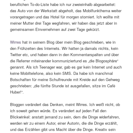
beruflichen To-do-Liste habe ich nur zweieinhalb abgearbeitet:
das Auto von der Werkstatt abgeholt, das Mobilfunkthema weiter
vorangetragen und das Hotel für morgen storniert. Ich wollte mit
meiner Mutter drei Tage wegfahren, wir haben das jetzt aber in
gemeinsamen Einvernehmen auf zwei Tage gekürzt.
Wirres
hat in seinem Blog über mein Blog geschrieben, wie in
den Frühzeiten des Internets. Wir hatten ja damals nichts, kein
Twitter etc, und haben dann in den Kommentarspalten und über
die Referrer miteinander kommuniziertund es „die Blogosphäre“
genannt. Als ich Teenager war, gab es gar kein Internet und auch
keine Mobiltelefone, also kein SMS. Da habe ich manchmal
Botschaften für meine Schulfreunde mit Kreide auf den Gehweg
geschrieben: „die fünfte Stunde ist ausgefallen, sitze im Cafè
Huber!“.
Bloggen verändert das Denken, meint Wirres. Ich weiß nicht, ob
ich soweit gehen würde. Es verändert auf jeden Fall den
Blickwinkel: anstatt jemand zu sein, dem die Dinge widerfahren,
werden wir zu einem Autor, einer Autorin, die die Dinge erzählt,
und das Erzählen gibt uns Macht über die Dinge. Kreativ sein