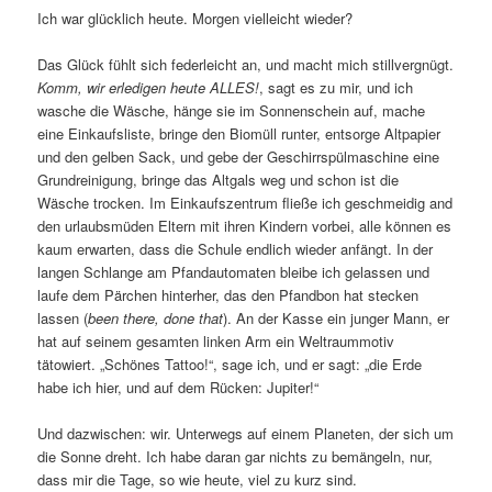
Ich war glücklich heute. Morgen vielleicht wieder?
Das Glück fühlt sich federleicht an, und macht mich stillvergnügt.
Komm, wir erledigen heute ALLES!
, sagt es zu mir, und ich
wasche die Wäsche, hänge sie im Sonnenschein auf, mache
eine Einkaufsliste, bringe den Biomüll runter, entsorge Altpapier
und den gelben Sack, und gebe der Geschirrspülmaschine eine
Grundreinigung, bringe das Altgals weg und schon ist die
Wäsche trocken. Im Einkaufszentrum fließe ich geschmeidig and
den urlaubsmüden Eltern mit ihren Kindern vorbei, alle können es
kaum erwarten, dass die Schule endlich wieder anfängt. In der
langen Schlange am Pfandautomaten bleibe ich gelassen und
laufe dem Pärchen hinterher, das den Pfandbon hat stecken
lassen (
been there, done that
). An der Kasse ein junger Mann, er
hat auf seinem gesamten linken Arm ein Weltraummotiv
tätowiert. „Schönes Tattoo!“, sage ich, und er sagt: „die Erde
habe ich hier, und auf dem Rücken: Jupiter!“
Und dazwischen: wir. Unterwegs auf einem Planeten, der sich um
die Sonne dreht. Ich habe daran gar nichts zu bemängeln, nur,
dass mir die Tage, so wie heute, viel zu kurz sind.