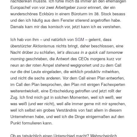
nachdenken musste. Ich fühle mich da immer an den ehemaligen
Europachef von vor zwei Arbeitgeber zuvor erinnert, der ein
wunderschönes Eckbüro in einem Büroturm im 38. Stock besass
und den ich häufig aus dem Fenster stierend angetroffen habe.
Damals kam mir das komisch vor, jetzt kann ich es verstehen.
Ich hab von ihm – und natürlich von
SGM
– gelernt, dass
überstürzter Aktionismus nichts bringt, daher beschlossen, eine
Nacht drüber zu schlafen,
let’s discuss in a quick call tomorrow
morning
geschrieben, die Antwort des CEOs morgens kurz vor
neun an der roten Ampel stehend wegignoriert und zu dem Call
nur die drei Leute eingeladen, die wirklich produktiv mitwirken,
und nicht die sechs anderen. Vor dem Call einen Plan entworfen,
im Call den Plan besprochen, den Plan mit einigen Fachexperten
weiterentwickelt, eine Entscheidung getroffen und jetzt rollt der
Zug. Ich find mich gut in solchen Momenten, weil ich weiß, wer
was weiß (und wer nicht), weil alle immer gerne mit mir sprechen,
weil ich selbst ein grobes Verständnis von fast allem in diesem
Unternehmen habe, und weil ich die Dinge einigermaßen auf den
Punkt formulieren kann.
Ob es tatsächlich einen Unterschied macht? Wahrscheinlich