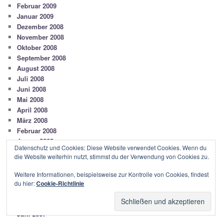
Februar 2009
Januar 2009
Dezember 2008
November 2008
Oktober 2008
September 2008
August 2008
Juli 2008
Juni 2008
Mai 2008
April 2008
März 2008
Februar 2008
Januar 2008
Datenschutz und Cookies: Diese Website verwendet Cookies. Wenn du
Dezember 2007
die Website weiterhin nutzt, stimmst du der Verwendung von Cookies zu.
November 2007
Oktober 2007
Weitere Informationen, beispielsweise zur Kontrolle von Cookies, findest
September 2007
du hier:
Cookie-Richtlinie
August 2007
Juli 2007
Juni 2007