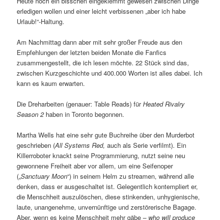
Heute noch ein bisschen eingeklemmt gewesen zwischen Dinge
erledigen wollen und einer leicht verbissenen „aber ich habe
Urlaub!“-Haltung.
Am Nachmittag dann aber mit sehr großer Freude aus den
Empfehlungen der letzten beiden Monate die Fanfics
zusammengestellt, die ich lesen möchte. 22 Stück sind das,
zwischen Kurzgeschichte und 400.000 Worten ist alles dabei. Ich
kann es kaum erwarten.
Die Dreharbeiten (genauer: Table Reads) für
Heated Rivalry
Season 2
haben in Toronto begonnen.
Martha Wells hat eine sehr gute Buchreihe über den Murderbot
geschrieben (
All Systems Red,
auch als Serie verfilmt). Ein
Killerroboter knackt seine Programmierung, nutzt seine neu
gewonnene Freiheit aber vor allem, um eine Seifenoper
(„
Sanctuary Moon
“) in seinem Helm zu streamen, während alle
denken, dass er ausgeschaltet ist. Gelegentlich kontempliert er,
die Menschheit auszulöschen, diese stinkenden, unhygienische,
laute, unangenehme, unvernünftige und zerstörerische Bagage.
Aber, wenn es keine Menschheit mehr gäbe –
who will produce