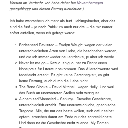
Version im Verdacht. Ich habe daher bei
Novemberregen
gastgebloggt und diesen Beitrag rückdatiert.)
Ich habe wahrscheinlich mehr als fünf Lieblingsbücher, aber das
sind die fünf – je nach Publikum auch nur drei – die mir immer
sofort einfallen, wenn ich gefragt werde:
Brideshead Revisited – Evelyn Waugh: wegen der vielen
unterschiedlichen Arten von Liebe, die beschrieben werden,
und die ich immer wieder neu entdecke, je älter ich werde.
Never let me go – Kazuo Ishiguo: hat zu Recht einen
Nobelpreis für Literatur bekommen. Das Allerschwerste wird
federleicht erzählt. Es gibt keine Gerechtigkeit, es gibt
keine Rettung, auch durch die Liebe nicht.
The Bone Clocks – David Mitchell: wegen Holly. Und weil
das Buch an unerwarteten Stellen sehr witzig ist.
Alchemised/Manacled – Senlinyu. Dieselbe Geschichte,
unterschiedlich erzählt. Eine unausweichliche, griechische
Tragödie. Alle, die nur das beste wollen, sich dafür selbst
opfern, erreichen damit am Ende nur das schrecklichste.
Und dann ist die Geschichte nicht zuende. My Roman