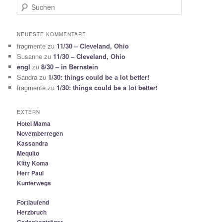
S
u
c
h
NEUESTE KOMMENTARE
e
fragmente
zu
11/30 – Cleveland, Ohio
n
Susanne
zu
11/30 – Cleveland, Ohio
engl
zu
8/30 – in Bernstein
Sandra
zu
1/30: things could be a lot better!
fragmente
zu
1/30: things could be a lot better!
EXTERN
Hotel Mama
Novemberregen
Kassandra
Mequito
Kitty Koma
Herr Paul
Kunterwegs
Fortlaufend
Herzbruch