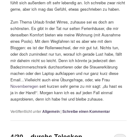
fühlt sich außerdem oft sehr lebendig an. Ich schreibe zwar nicht
gerne, aber ich mag das Gefühl, etwas geschrieben zu haben.
Zum Thema Urlaub findet Wirres, zuhause sei es doch am
schönsten. Es gibt in der Tat nur selten Ferienhäuser, die mir
denselben Komfort bieten wie meine Wohnung (mit Ausnahme
eines Pools). Mit dem Wegfahren ist es aber wie mit dem
Bloggen: es ist der Rollenwechsel, der mir gut tut. Nichts tun,
oder doch zumindest nur tun, worauf ich gerade Lust habe, fällt
mir daheim nicht so leicht. Denn ich könnte ja jederzeit den
Badezimmerschrank durchsortieren oder die Steuererklärung
machen oder den Laptop aufklappen und nur ganz kurz diese
Email…Vielleicht auch eine Übungsfrage, oder, wie Frau
Novemberregen
seit kurzen sehr gerne zu mir sagt: „du hast es
ja in der Hand!“. Morgen kann ich es auf jeden Fall einmal
ausprobieren, denn ich habe frei und bleibe zuhause.
Veröffentlicht unter
Allgemein
|
Schreibe einen Kommentar
4/30 – durchs Teleskop