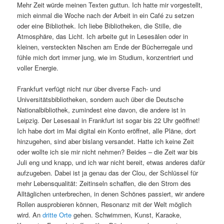
Mehr Zeit würde meinen Texten guttun. Ich hatte mir vorgestellt,
mich einmal die Woche nach der Arbeit in ein Café zu setzen
oder eine Bibliothek. Ich liebe Bibliotheken, die Stille, die
Atmosphäre, das Licht. Ich arbeite gut in Lesesälen oder in
kleinen, versteckten Nischen am Ende der Bücherregale und
fühle mich dort immer jung, wie im Studium, konzentriert und
voller Energie.
Frankfurt verfügt nicht nur über diverse Fach- und
Universitätsbibliotheken, sondern auch über die Deutsche
Nationalbibliothek, zumindest eine davon, die andere ist in
Leipzig. Der Lesesaal in Frankfurt ist sogar bis 22 Uhr geöffnet!
Ich habe dort im Mai digital ein Konto eröffnet, alle Pläne, dort
hinzugehen, sind aber bislang versandet. Hatte ich keine Zeit
oder wollte ich sie mir nicht nehmen? Beides – die Zeit war bis
Juli eng und knapp, und ich war nicht bereit, etwas anderes dafür
aufzugeben. Dabei ist ja genau das der Clou, der Schlüssel für
mehr Lebensqualität: Zeitinseln schaffen, die den Strom des
Alltäglichen unterbrechen, in denen Schönes passiert, wir andere
Rollen ausprobieren können, Resonanz mit der Welt möglich
wird. An
dritte Orte
gehen. Schwimmen, Kunst, Karaoke,