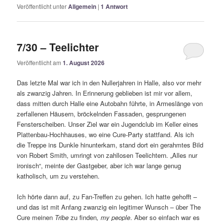
Veröffentlicht unter
Allgemein
|
1
Antwort
7/30 – Teelichter
Veröffentlicht am
1. August 2026
Das letzte Mal war ich in den Nullerjahren in Halle, also vor mehr
als zwanzig Jahren. In Erinnerung geblieben ist mir vor allem,
dass mitten durch Halle eine Autobahn führte, in Armeslänge von
zerfallenen Häusern, bröckelnden Fassaden, gesprungenen
Fensterscheiben. Unser Ziel war ein Jugendclub im Keller eines
Plattenbau-Hochhauses, wo eine Cure-Party stattfand. Als ich
die Treppe ins Dunkle hinunterkam, stand dort ein gerahmtes Bild
von Robert Smith, umringt von zahllosen Teelichtern. „Alles nur
ironisch“, meinte der Gastgeber, aber ich war lange genug
katholisch, um zu verstehen.
Ich hörte dann auf, zu Fan-Treffen zu gehen. Ich hatte gehofft –
und das ist mit Anfang zwanzig ein legitimer Wunsch – über The
Cure meinen
Tribe
zu finden
, my people
. Aber so einfach war es