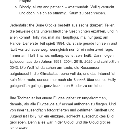
Empire.
Bloody, slutty and pathetic – whatmurdah. Völlig verrückt,
und doch in sich so stimmig. Kaum zu beschreiben.
Jedenfalls: the Bone Clocks besteht aus sechs (kurzen) Teilen,
die teilweise ganz unterschiedliche Geschichten erzählen, und in
allen kommt Holly vor, mal als Hauptfigur, mal nur ganz am
Rande. Der erste Teil spielt 1984, da ist sie gerade fünfzehn und
läuft von zuhause weg, wenngleich nur für ein oder zwei Tage,
immer am Fluß Thames entlang, es ist sehr heiß. Dann folgen
Episoden aus den Jahren 1991, 2004, 2015, 2025 und schließlich
2043. Die Welt ist da schon am Ende, die Ressourcen
aufgebraucht, die Klimakatastrophe voll da, und das Internet ist
kein Netz mehr, sondern nur noch ein
Thread
, über den es Holly
gelegentlich gelingt, ganz kurz ihren Bruder zu erreichen.
Ihre Tochter ist bei einem Flugzeugabsturz umgekommen,
damals, als alle Flugzeuge auf einmal aufhörten zu fliegen. Und
von ihrer tausendfach fotografierten und gefilmten Kindheit und
Jugend ist Holly nur ein einziges, schlecht ausgedrucktes Bild
geblieben. Denn alles war in der Cloud, und die Cloud gibt es
nicht mehr.