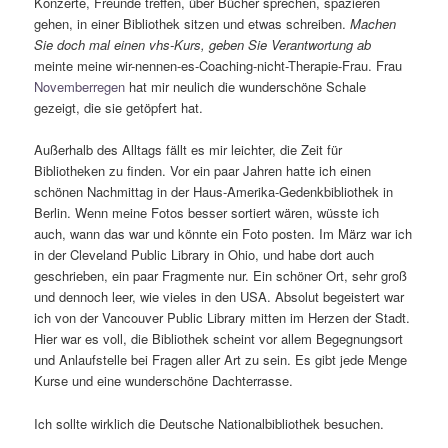
Konzerte, Freunde treffen, über Bücher sprechen, spazieren
gehen, in einer Bibliothek sitzen und etwas schreiben.
Machen
Sie doch mal einen vhs-Kurs, geben Sie Verantwortung ab
meinte meine wir-nennen-es-Coaching-nicht-Therapie-Frau. Frau
Novemberregen
hat mir neulich die wunderschöne Schale
gezeigt, die sie getöpfert hat.
Außerhalb des Alltags fällt es mir leichter, die Zeit für
Bibliotheken zu finden. Vor ein paar Jahren hatte ich einen
schönen Nachmittag in der Haus-Amerika-Gedenkbibliothek in
Berlin. Wenn meine Fotos besser sortiert wären, wüsste ich
auch, wann das war und könnte ein Foto posten. Im März war ich
in der Cleveland Public Library in Ohio, und habe dort auch
geschrieben, ein paar Fragmente nur. Ein schöner Ort, sehr groß
und dennoch leer, wie vieles in den USA. Absolut begeistert war
ich von der Vancouver Public Library mitten im Herzen der Stadt.
Hier war es voll, die Bibliothek scheint vor allem Begegnungsort
und Anlaufstelle bei Fragen aller Art zu sein. Es gibt jede Menge
Kurse und eine wunderschöne Dachterrasse.
Ich sollte wirklich die Deutsche Nationalbibliothek besuchen.