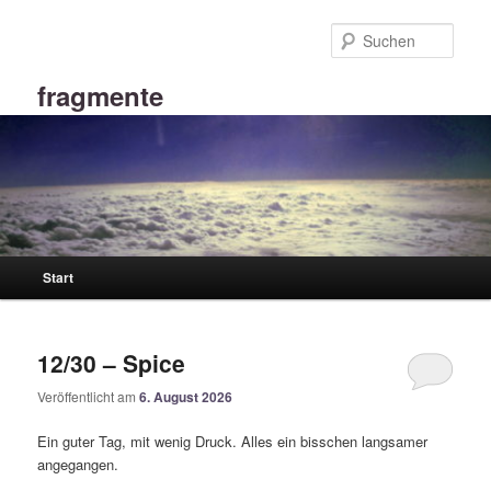
Zum
Zum
primären
sekundären
Such
Inhalt
Inhalt
springen
springen
fragmente
Hauptmenü
Start
12/30 – Spice
Veröffentlicht am
6. August 2026
Ein guter Tag, mit wenig Druck. Alles ein bisschen langsamer
angegangen.