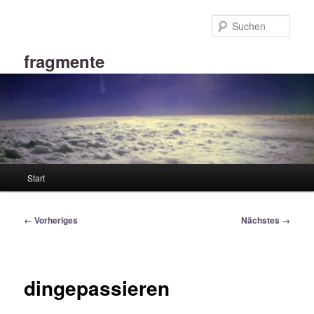
Zum
primären
Such
Inhalt
springen
fragmente
Hauptmenü
Start
Bilder-
← Vorheriges
Nächstes →
Navigation
dingepassieren