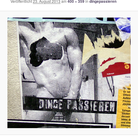
Veröffentlicht
23. August 2013
am
400 × 359
in
dingepassieren