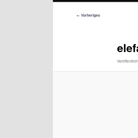
Bilder-
← Vorheriges
Navigation
elef
Veröffentlich