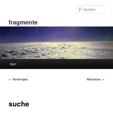
Zum
primären
Such
Inhalt
springen
fragmente
Hauptmenü
Start
Bilder-
← Vorheriges
Nächstes →
Navigation
suche