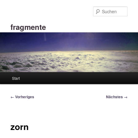
Zum
primären
Such
Inhalt
springen
fragmente
Hauptmenü
Start
Bilder-
← Vorheriges
Nächstes →
Navigation
zorn