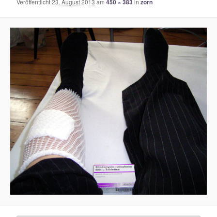
Veröffentlicht
23. August 2013
am
450 × 383
in
zorn