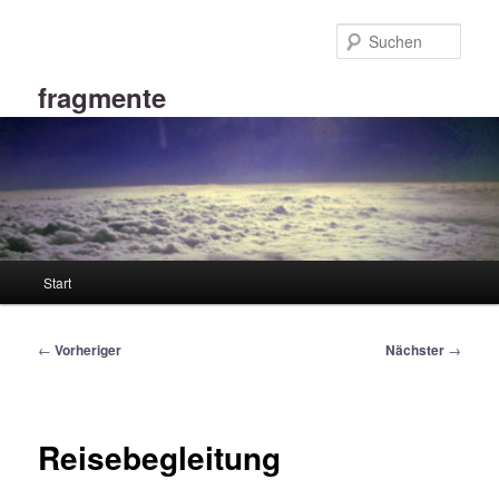
Zum
primären
Such
Inhalt
springen
fragmente
Hauptmenü
Start
Beitragsnavigation
←
Vorheriger
Nächster
→
Reisebegleitung