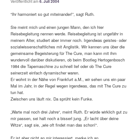
Veröffentlicht am
6. Juli 2004
“Ihr harmoniert so gut miteinander!”, sagt Ruth.
Sie meint mich und einen jungen Mann, den ich hier
Reisebegleitung nennen werde. Reisebegleitung ist ungefähr in
meinem Alter, studiert aber immer noch. Irgendwas geistes- oder
sozialwissenschaftliches mit Anglistik. Wir kennen uns über die
gemeinsame Begeisterung für The Cure, man kann mit ihm
wundervoll darüber diskutieren, ob beim Bootleg Hertogenbosch
1984 die Tapemaschine zu schnell lief oder ob The Cure
seinerzeit einfach dynamischer waren.
Er wohnt in der Nähe von Frankfurt a.M., wir sehen uns ein paar
Mal im Jahr, in der Regel wegen irgendwas, das mit The Cure zu
tun hat.
Zwischen uns läuft nix. Da sprüht kein Funke.
„Warte mal noch drei Jahre“, meint Ruth. Er würde wirklich gut zu
mir passen, sei halt noch a bisserl jung. „Er lacht über deine
Witze“, sagt sie, „wie oft findet man das schon!“.
Er ist aber nicht an mir interessiert, merke ich an.