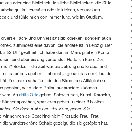
etzen oder eine Bibliothek. Ich liebe Bibliotheken, die Stille,
arbeite gut in Lesesälen oder in kleinen, versteckten
ale und fühle mich dort immer jung, wie im Studium,
.
er diverse Fach- und Universitätsbibliotheken, sondern auch
othek, zumindest eine davon, die andere ist in Leipzig. Der
 bis 22 Uhr geöffnet! Ich habe dort im Mai digital ein Konto
ugehen, sind aber bislang versandet. Hatte ich keine Zeit
nehmen? Beides – die Zeit war bis Juli eng und knapp, und
deres dafür aufzugeben. Dabei ist ja genau das der Clou, der
tät: Zeitinseln schaffen, die den Strom des Alltäglichen
s passiert, wir andere Rollen ausprobieren können,
h wird. An
dritte Orte
gehen. Schwimmen, Kunst, Karaoke,
r Bücher sprechen, spazieren gehen, in einer Bibliothek
achen Sie doch mal einen vhs-Kurs, geben Sie
 wir-nennen-es-Coaching-nicht-Therapie-Frau. Frau
h die wunderschöne Schale gezeigt, die sie getöpfert hat.