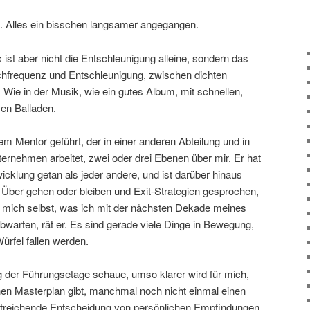
k. Alles ein bisschen langsamer angegangen.
 ist aber nicht die Entschleunigung alleine, sondern das
frequenz und Entschleunigung, zwischen dichten
. Wie in der Musik, wie ein gutes Album, mit schnellen,
en Balladen.
m Mentor geführt, der in einer anderen Abteilung und in
ernehmen arbeitet, zwei oder drei Ebenen über mir. Er hat
icklung getan als jeder andere, und ist darüber hinaus
. Über gehen oder bleiben und Exit-Strategien gesprochen,
 mich selbst, was ich mit der nächsten Dekade meines
bwarten, rät er. Es sind gerade viele Dinge in Bewegung,
ürfel fallen werden.
g der Führungsetage schaue, umso klarer wird für mich,
nen Masterplan gibt, manchmal noch nicht einmal einen
treichende Entscheidung von persönlichen Empfindungen