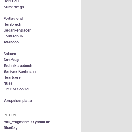
Herr Paul
Kunterwegs
Fortlaufend
Herzbruch
Gedankenträger
Formschub
Axaneco
Sakana
Streifzug
Techniktagebuch
Barbara Kaufmann
Heartcore
Nuss
Limit of Control
Vorspeisenplatte
INTERN
frau_fragmente at yahoo.de
BlueSky