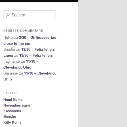
S
u
c
h
NEUESTE KOMMENTARE
e
Heiko
zu
2/30 – Girlbossed too
n
close to the sun
Sandra
zu
13/30 – Felix felicis
Liuea
zu
13/30 – Felix felicis
fragmente
zu
11/30 –
Cleveland, Ohio
Susanne
zu
11/30 – Cleveland,
Ohio
EXTERN
Hotel Mama
Novemberregen
Kassandra
Mequito
Kitty Koma