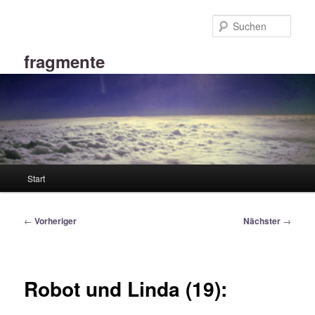
Zum
primären
Such
Inhalt
springen
fragmente
Hauptmenü
Start
Beitragsnavigation
←
Vorheriger
Nächster
→
Robot und Linda (19):