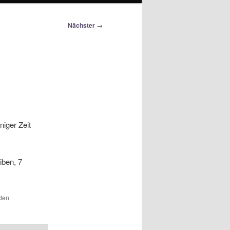
Nächster
→
niger Zeit
iben, 7
 den