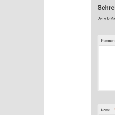
Schre
Deine E-Mai
Komment
Name