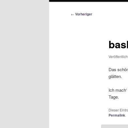
Beitragsnavigation
←
Vorheriger
bas
Veröffentlic
Das schö
glätten.
Ich mach‘ 
Tage.
Dieser Eint
Permalink
.