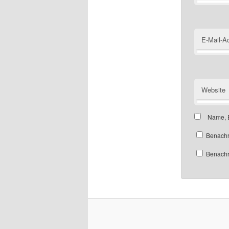
E-Mail-A
Website
Name, E
Benachr
Benachri