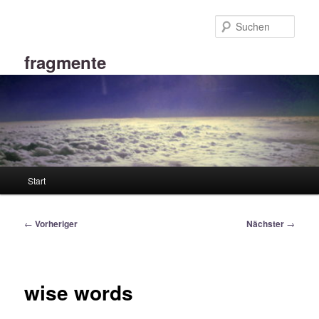
Zum
primären
Such
Inhalt
springen
fragmente
Hauptmenü
Start
Beitragsnavigation
←
Vorheriger
Nächster
→
wise words