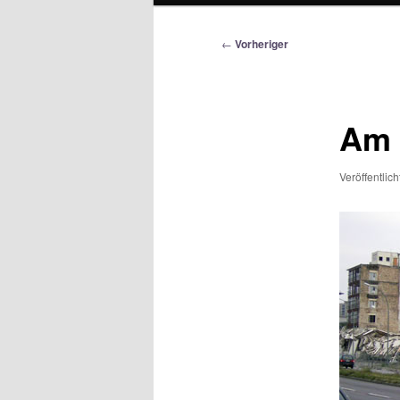
Beitragsnavigation
←
Vorheriger
Am 
Veröffentlic