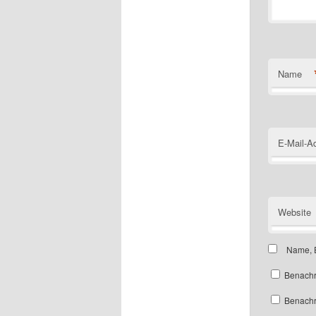
Name
E-Mail-A
Website
Name, E
Benachr
Benachri