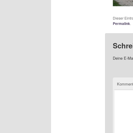
Dieser Eint
Permalink
.
Schre
Deine E-Mai
Komment