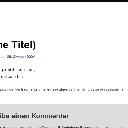
e Titel)
ht am
28. Oktober 2004
s gar nicht schlimm,
 seltsam bin.
rag wurde von
fragmente
unter
einsaetziges
veröffentlicht. Setze ein Lesezeichen 
ibe einen Kommentar
l-Adresse wird nicht veröffentlicht.
Erforderliche Felder sind mit
markiert