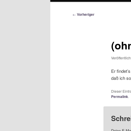
Beitragsnavigation
←
Vorheriger
(ohn
Veröffentlic
Er findet’
daß ich so
Dieser Eint
Permalink
.
Schre
Deine E-Mai