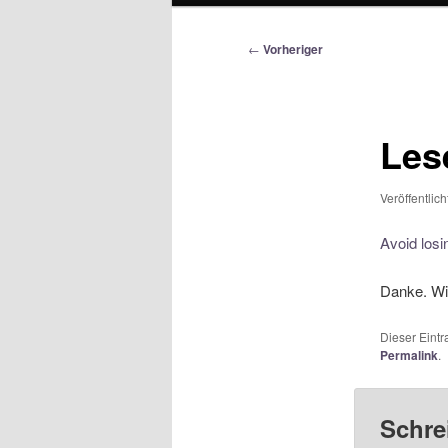
Beitragsnavigation
←
Vorheriger
Les
Veröffentlic
Avoid losi
Danke. Wie
Dieser Eint
Permalink
.
Schre