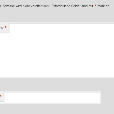
*
l-Adresse wird nicht veröffentlicht.
Erforderliche Felder sind mit
markiert
*
ar
*