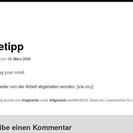
etipp
ht am
15. März 2005
ng your mind.
der von der Arbeit abgehalten worden. [via
sky
]
rag wurde von
fragmente
unter
Allgemein
veröffentlicht. Setze ein Lesezeichen für
ibe einen Kommentar