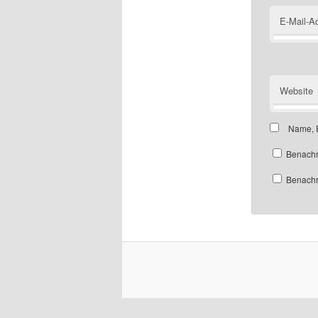
E-Mail-A
Website
Name, E
Benachr
Benachri