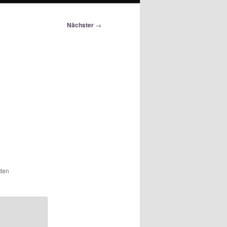
Nächster
→
 den