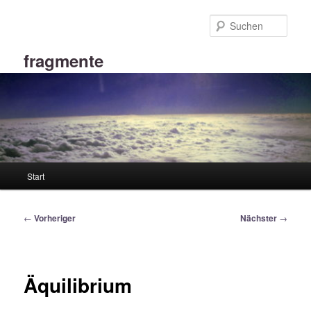
Zum
primären
Such
Inhalt
springen
fragmente
Hauptmenü
Start
Beitragsnavigation
←
Vorheriger
Nächster
→
Äquilibrium