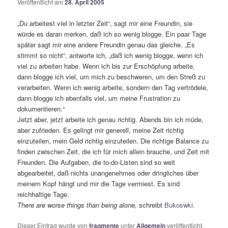
Veröffentlicht am
28. April 2005
„Du arbeitest viel in letzter Zeit“, sagt mir eine Freundin, sie
würde es daran merken, daß ich so wenig blogge. Ein paar Tage
später sagt mir eine andere Freundin genau das gleiche. „Es
stimmt so nicht“, antworte ich, „daß ich wenig blogge, wenn ich
viel zu arbeiten habe. Wenn ich bis zur Erschöpfung arbeite,
dann blogge ich viel, um mich zu beschweren, um den Streß zu
verarbeiten. Wenn ich wenig arbeite, sondern den Tag vertrödele,
dann blogge ich ebenfalls viel, um meine Frustration zu
dokumentieren.“
Jetzt aber, jetzt arbeite ich genau richtig. Abends bin ich müde,
aber zufrieden. Es gelingt mir generell, meine Zeit richtig
einzuteilen, mein Geld richtig einzuteilen. Die richtige Balance zu
finden zwischen Zeit, die ich für mich allein brauche, und Zeit mit
Freunden. Die Aufgaben, die to-do-Listen sind so weit
abgearbeitet, daß nichts unangenehmes oder dringliches über
meinem Kopf hängt und mir die Tage vermiest. Es sind
reichhaltige Tage.
There are worse things than being alone,
schreibt
Bukoswki.
Dieser Eintrag wurde von
fragmente
unter
Allgemein
veröffentlicht.