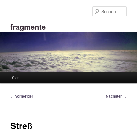
Zum
primären
Such
Inhalt
springen
fragmente
Hauptmenü
Start
Beitragsnavigation
←
Vorheriger
Nächster
→
Streß