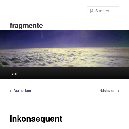
Zum
primären
Such
Inhalt
springen
fragmente
Hauptmenü
Start
Beitragsnavigation
←
Vorheriger
Nächster
→
inkonsequent