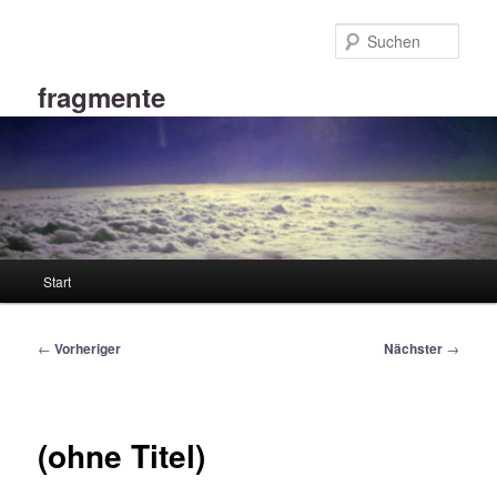
Zum
primären
Such
Inhalt
springen
fragmente
Hauptmenü
Start
Beitragsnavigation
←
Vorheriger
Nächster
→
(ohne Titel)