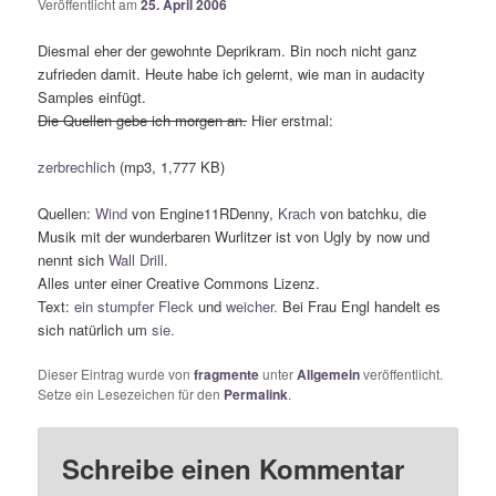
Veröffentlicht am
25. April 2006
Diesmal eher der gewohnte Deprikram. Bin noch nicht ganz
zufrieden damit. Heute habe ich gelernt, wie man in audacity
Samples einfügt.
Die Quellen gebe ich morgen an.
Hier erstmal:
zerbrechlich
(mp3, 1,777 KB)
Quellen:
Wind
von Engine11RDenny,
Krach
von batchku, die
Musik mit der wunderbaren Wurlitzer ist von Ugly by now und
nennt sich
Wall Drill.
Alles unter einer Creative Commons Lizenz.
Text:
ein stumpfer Fleck
und
weicher.
Bei Frau Engl handelt es
sich natürlich um
sie.
Dieser Eintrag wurde von
fragmente
unter
Allgemein
veröffentlicht.
Setze ein Lesezeichen für den
Permalink
.
Schreibe einen Kommentar