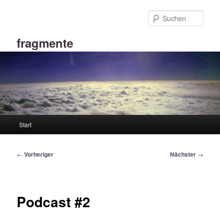
Zum
primären
Such
Inhalt
springen
fragmente
Hauptmenü
Start
Beitragsnavigation
←
Vorheriger
Nächster
→
Podcast #2