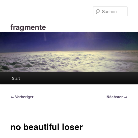
Zum
primären
Such
Inhalt
springen
fragmente
Hauptmenü
Start
Beitragsnavigation
←
Vorheriger
Nächster
→
no beautiful loser