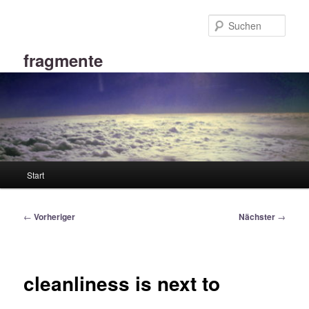
Zum
primären
Such
Inhalt
springen
fragmente
Hauptmenü
Start
Beitragsnavigation
←
Vorheriger
Nächster
→
cleanliness is next to