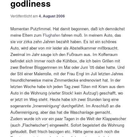
godliness
Veröffentlicht am
4. August 2006
Momentan Putzfimmel. Hat damit begonnen, daß ich demnächst
meine Eltern zum
Flughafen
fahren muß. In meinem Auto, das
sie vor zirka zehn Jahren bezahlt haben. Es ist ein schönes
Auto, wird aber von mir leider als Abstellkammer mißbraucht.
Zweimal im Jahr sauge ich den Fußraum aus. Im Kofferraum
befindet sich immer noch die Kühlbox, die ich beim Grillen mit
zwei Berliner Bloggerinnen im Mai oder Juni ’05 dabei hatte. Und
der Stil einer Malerrolle, mit der Frau Engl im Juli letzten Jahres
freundlicherweise meine Zimmerdecke endrenoviert hat. In der
letzten Woche habe ich jeden Tag zwei Tüten mit Kram aus dem
Auto in die Wohnung (vierter Stock! kein Aufzug!) geschafft, wo
er jetzt im Weg steht. Heute habe ich zwei Stunden lang eine
sogenannte „Innenreinigung“ durchgeführt. Im Anschluß an die
Außenreinigung, aber das hat die Waschanlage gemacht.
Zudem wurde ich vor ein paar Tagen in die Welt der Klappwischer
(auch „Flachwischer“) eingeweiht. Sofort begeistert die Wohnung
gefeudelt. Bett frisch bezogen etc. Hätte gerne auch noch die