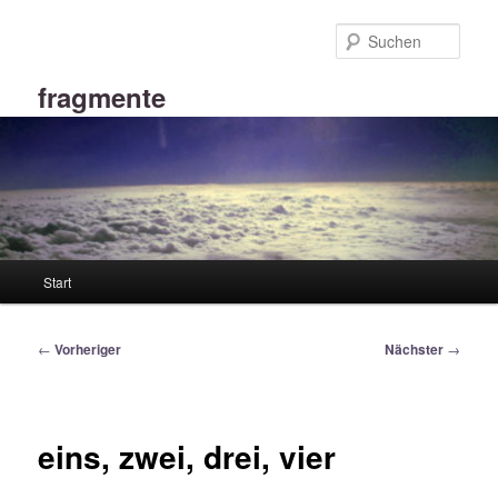
Zum
primären
Such
Inhalt
springen
fragmente
Hauptmenü
Start
Beitragsnavigation
←
Vorheriger
Nächster
→
eins, zwei, drei, vier