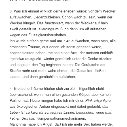
3. Was ich einmal wirklich gerne erleben würde: vor dem Wecker
aufzuwachen. Liegenzubleiben. Schon wach zu sein, wenn der
Wecker klingelt. Das funktioniert, wenn der Wecker auf halb
zwölf gestellt ist, allerdings muß ich dann um elf aufstehen
wegen des Flüssigkeitshaushaltes.
Ich würde einfach gerne mal um 7.45 aufwachen, wach sein, alle
erotischen Träume, aus denen ich sonst gerissen werde,
abgeschlossen haben, meinen einen Arm, der meisten entblößt
irgendwo rausguckt, wieder gemütlich unter die Decke stecken
und langsam den Tag beginnen lassen. Die Geräusche der
Straße mehr und mehr wahrnehmen, die Gedanken fließen
lassen, und dann gemächlich aufstehen.
4. Erotische Träume häufen sich zur Zeit. Eigentlich nicht
überraschend, wenn man einen gesunden Körper, aber keinen
Partner hat. Heute morgen habe ich mir einen
Pink crisp
Apfel
aus ökologischen Anbau eingepackt und dabei gedacht:
das
Leben ist zu kurz für schlechtes Essen, besonders, wenn man
keinen Sex hat.
Kompensationsmechanismen.
Manchmal habe ich Angst, daß ich nie mehr Sex haben werde.