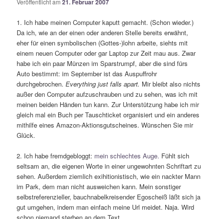
Veröffentlicht am
21. Februar 2007
1. Ich habe meinen Computer kaputt gemacht. (Schon wieder.)
Da ich, wie an der einen oder anderen Stelle bereits erwähnt,
eher für einen symbolischen (Gottes-)lohn arbeite, siehts mit
einem neuen Computer oder gar Laptop zur Zeit mau aus. Zwar
habe ich ein paar Münzen im Sparstrumpf, aber die sind fürs
Auto bestimmt: im September ist das Auspuffrohr
durchgebrochen.
Everything just falls apart.
Mir bleibt also nichts
außer den Computer aufzuschrauben und zu sehen, was ich mit
meinen beiden Händen tun kann. Zur Unterstützung habe ich mir
gleich mal ein Buch per Tauschticket organisiert und ein anderes
mithilfe eines Amazon-Aktionsgutscheines. Wünschen Sie mir
Glück.
2. Ich habe fremdgebloggt:
mein schlechtes Auge.
Fühlt sich
seltsam an, die eigenen Worte in einer ungewohnten Schriftart zu
sehen. Außerdem ziemlich exihitionistisch, wie ein nackter Mann
im Park, dem man nicht ausweichen kann. Mein sonstiger
selbstreferenzieller, bauchnabelkreisender Egoscheiß läßt sich ja
gut umgehen, indem man einfach meine Url meidet. Naja. Wird
schon niemand sterben an dem Text.