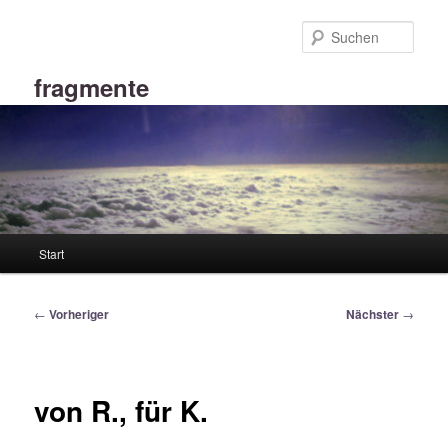
Zum
primären
Such
Inhalt
springen
fragmente
Hauptmenü
Start
Beitragsnavigation
←
Vorheriger
Nächster
→
von R., für K.