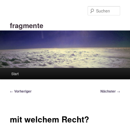
Zum
primären
Such
Inhalt
springen
fragmente
Hauptmenü
Start
Beitragsnavigation
←
Vorheriger
Nächster
→
mit welchem Recht?