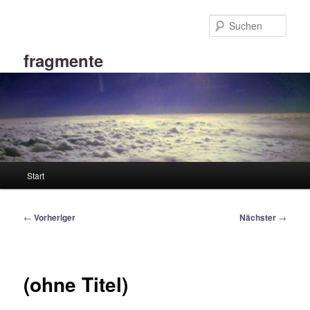
Zum
primären
Such
Inhalt
springen
fragmente
Hauptmenü
Start
Beitragsnavigation
←
Vorheriger
Nächster
→
(ohne Titel)