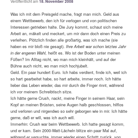
Veröffentlicht am
18. November 2008
Was ich mit dem Preisgeld mache, fragt man mich. Geld aus
einem Wettbewerb, den ich für verlogen und von politischen
Interessen getrieben halte. Die Jury kommt, schaut sich meine
Arbeit an, mäkelt und meckert, um mir dann doch einen Preis zu
verleihen. Plötzlich finden alle großartig, was ich mache (sie
haben es mir bloß nie gesagt).
Ihre Arbeit war schon letztes Jahr
in der engeren Wahl,
heißt es. Wo ist der Boden unter meinen
Füßen? Im Alltag nicht, wo man mich kleinhält, und auf der
Bühne auch nicht, wo man mich hochjubelt.
Geld. Ein paar hundert Euro. Ich habs verdient, finde ich, weil ich
so hart gearbeitet habe, so hart arbeite, immer noch. Ich hätte
lieber das Leben wieder, das mir durch die Finger rinnt, während
ich vor meinem Schreibtisch sitze.
Ich hätte gerne Crush, nackt, meine Finger in seinem Haar, sein
Kopf an meinen Brüsten, seine Augen halb geschlossen, hilflos
und verloren und nirgendwo so sehr geborgen wie in mir. Ich hätte
gerne, daß er will, was ich auch will.
Immerhin: Crush war beim Wettbewerb. Ich hatte gesagt
komm
,
und er kam. Sein 2000-Watt-Lächeln blitze ein paar Mal auf,
während er versuchte, immer wieder einen Schritt zurück, von