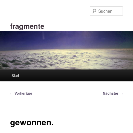
Zum
primären
Such
Inhalt
springen
fragmente
Hauptmenü
Start
Beitragsnavigation
←
Vorheriger
Nächster
→
gewonnen.