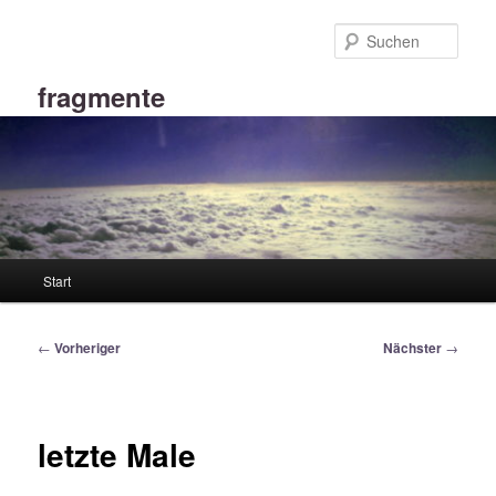
Zum
primären
Such
Inhalt
springen
fragmente
Hauptmenü
Start
Beitragsnavigation
←
Vorheriger
Nächster
→
letzte Male