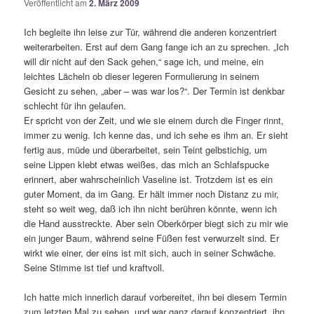
Veröffentlicht am
2. März 2009
Ich begleite ihn leise zur Tür, während die anderen konzentriert
weiterarbeiten. Erst auf dem Gang fange ich an zu sprechen. „Ich
will dir nicht auf den Sack gehen,“ sage ich, und meine, ein
leichtes Lächeln ob dieser legeren Formulierung in seinem
Gesicht zu sehen, „aber – was war los?“. Der Termin ist denkbar
schlecht für ihn gelaufen.
Er spricht von der Zeit, und wie sie einem durch die Finger rinnt,
immer zu wenig. Ich kenne das, und ich sehe es ihm an. Er sieht
fertig aus, müde und überarbeitet, sein Teint gelbstichig, um
seine Lippen klebt etwas weißes, das mich an Schlafspucke
erinnert, aber wahrscheinlich Vaseline ist. Trotzdem ist es ein
guter Moment, da im Gang. Er hält immer noch Distanz zu mir,
steht so weit weg, daß ich ihn nicht berühren könnte, wenn ich
die Hand ausstreckte. Aber sein Oberkörper biegt sich zu mir wie
ein junger Baum, während seine Füßen fest verwurzelt sind. Er
wirkt wie einer, der eins ist mit sich, auch in seiner Schwäche.
Seine Stimme ist tief und kraftvoll.
Ich hatte mich innerlich darauf vorbereitet, ihn bei diesem Termin
zum letzten Mal zu sehen, und war ganz darauf konzentriert, ihn