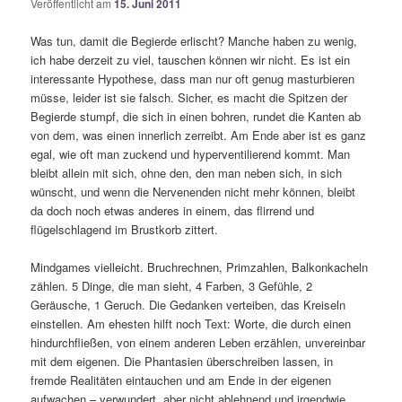
Veröffentlicht am
15. Juni 2011
Was tun, damit die Begierde erlischt? Manche haben zu wenig,
ich habe derzeit zu viel, tauschen können wir nicht. Es ist ein
interessante Hypothese, dass man nur oft genug masturbieren
müsse, leider ist sie falsch. Sicher, es macht die Spitzen der
Begierde stumpf, die sich in einen bohren, rundet die Kanten ab
von dem, was einen innerlich zerreibt. Am Ende aber ist es ganz
egal, wie oft man zuckend und hyperventilierend kommt. Man
bleibt allein mit sich, ohne den, den man neben sich, in sich
wünscht, und wenn die Nervenenden nicht mehr können, bleibt
da doch noch etwas anderes in einem, das flirrend und
flügelschlagend im Brustkorb zittert.
Mindgames vielleicht. Bruchrechnen, Primzahlen, Balkonkacheln
zählen. 5 Dinge, die man sieht, 4 Farben, 3 Gefühle, 2
Geräusche, 1 Geruch. Die Gedanken verteiben, das Kreiseln
einstellen. Am ehesten hilft noch Text: Worte, die durch einen
hindurchfließen, von einem anderen Leben erzählen, unvereinbar
mit dem eigenen. Die Phantasien überschreiben lassen, in
fremde Realitäten eintauchen und am Ende in der eigenen
aufwachen – verwundert, aber nicht ablehnend und irgendwie