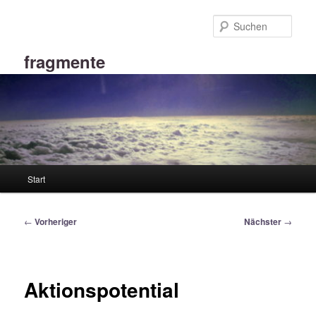
Zum
primären
Such
Inhalt
springen
fragmente
Hauptmenü
Start
Beitragsnavigation
←
Vorheriger
Nächster
→
Aktionspotential