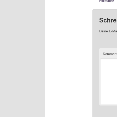
Permalink
.
Schre
Deine E-Mai
Komment