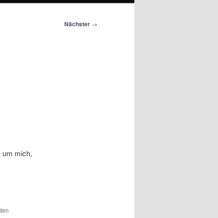
Nächster
→
m um mich,
 den