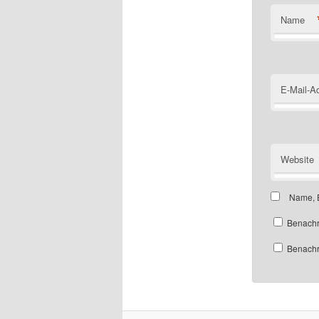
Name
E-Mail-A
Website
Name, E
Benachr
Benachri