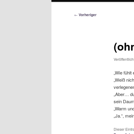
Beitragsnavigation
←
Vorheriger
(ohn
Veröffentlic
„Wie fühlt 
„Weiß nich
verlegene
„Aber… du
sein Daume
„Warm und 
„Ja.“, mei
Dieser Eint