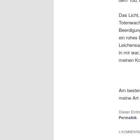
Das Licht
Totenwache
Beerdigung
ein rohes 
Leichensac
in mir war
meinen Ko
Am besten
meine Art 
Dieser Eint
Permalink
.
3 KOMMENTAR