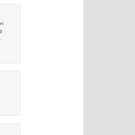
en
g
.