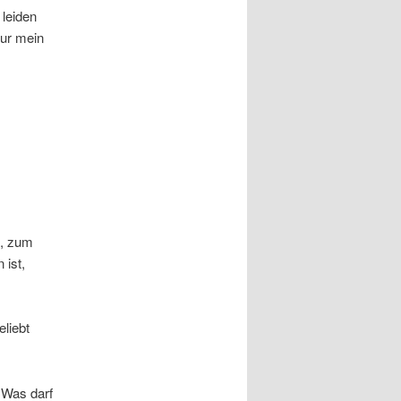
 leiden
nur mein
e, zum
 ist,
eliebt
? Was darf