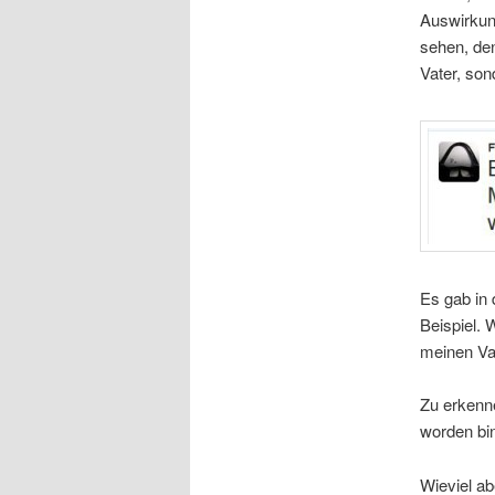
Auswirkung
sehen, den
Vater, son
Es gab in
Beispiel. 
meinen Va
Zu erkenne
worden bin
Wieviel ab