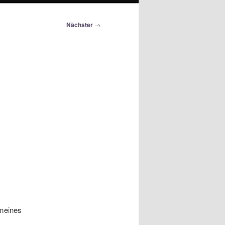
Nächster
→
 meines