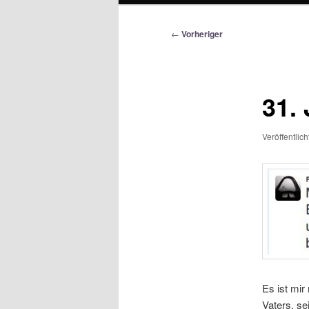
Beitragsnavigation
←
Vorheriger
31.
Veröffentlic
Es ist mi
Vaters, se