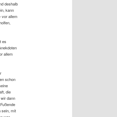
und deshalb
in, kann
– vor allem
holfen,
t es
 Anekdoten
or allem
r
eien schon
meine
ft, die
 wir dann
m Fußende
 sein, mit
hn war.