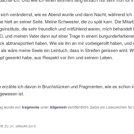
, sich verändernd, wie es Abend wurde und dann Nacht, während ich
 hielt an seiner Seite. Meine Schwester, die zu spät kam. Die Mitarb
sinstituts, die sehr freundlich und mitfühlend waren, mich behandelt
Ei, und meinen Vater dann auf einer Trage in einem burgunderfarbene
k abtransportiert haben. Wie sie ihn an mir vorbeigerollt haben, und 
, als wäre meine Seele ein Leintuch, dass in Streifen gerissen wird. W
pf gesenkt habe, aus Respekt vor ihm und seinem Leben.
 erzähle ich davon in Bruchstücken und Fragmenten, wie es schon 
gewesen ist.
rag wurde von
fragmente
unter
Allgemein
veröffentlicht. Setze ein Lesezeichen für
E ZU „
31. JANUAR 2015
“