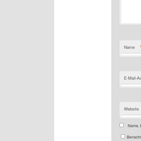
Name
E-Mail-A
Website
Name, E
Benachr