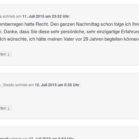
ia
schrieb
am
11. Juli 2015 um 23:52 Uhr
:
berregen hatte Recht. Den ganzen Nachmittag schon folge ich Ihr
. Danke, dass Sie diese sehr persönliche, sehr einzigartige Erfahrun
. Ich wünschte, ich hätte meinen Vater vor 29 Jahren begleiten können
↓
rten
_Glastic
schrieb
am
12. Juli 2015 um 0:35 Uhr
:
↓
rten
msell
schrieb
am
12. Juli 2015 um 8:54 Uhr
: