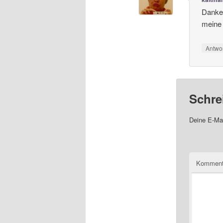
Danke 
meine 
Antwo
Schre
Deine E-Mai
Komment