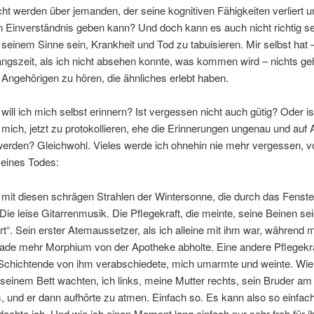
icht werden über jemanden, der seine kognitiven Fähigkeiten verliert 
 Einverständnis geben kann? Und doch kann es auch nicht richtig se
n seinem Sinne sein, Krankheit und Tod zu tabuisieren. Mir selbst hat 
angszeit, als ich nicht absehen konnte, was kommen wird – nichts ge
Angehörigen zu hören, die ähnliches erlebt haben.
 will ich mich selbst erinnern? Ist vergessen nicht auch gütig? Oder is
 mich, jetzt zu protokollieren, ehe die Erinnerungen ungenau und auf
werden? Gleichwohl. Vieles werde ich ohnehin nie mehr vergessen, v
eines Todes:
 mit diesen schrägen Strahlen der Wintersonne, die durch das Fenste
Die leise Gitarrenmusik. Die Pflegekraft, die meinte, seine Beinen s
t“. Sein erster Atemaussetzer, als ich alleine mit ihm war, während 
ade mehr Morphium von der Apotheke abholte. Eine andere Pflegekra
Schichtende von ihm verabschiedete, mich umarmte und weinte. Wie
n seinem Bett wachten, ich links, meine Mutter rechts, sein Bruder a
, und er dann aufhörte zu atmen. Einfach so. Es kann also so einfach
achte ich. Und wie ich einen Moment lang einfach nur sehr froh für i