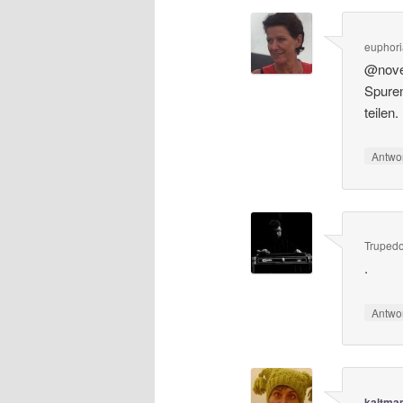
euphor
@novem
Spuren
teilen
Antwo
Trupedo
.
Antwo
kaltma