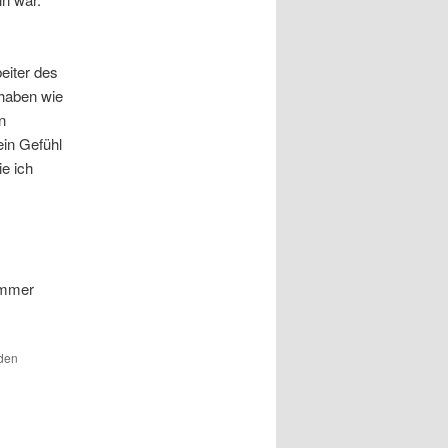
eiter des
 haben wie
n
ein Gefühl
ie ich
immer
 den