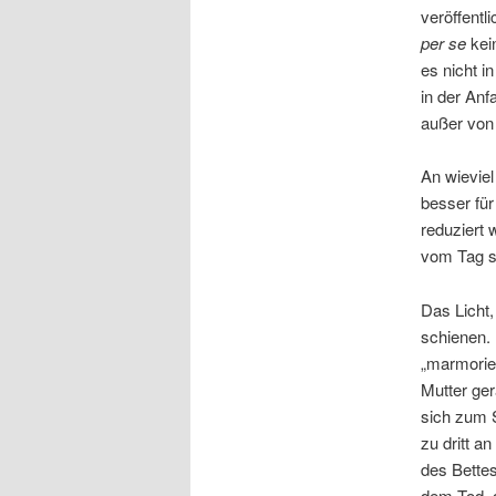
veröffentl
per se
kein
es nicht i
in der Anf
außer von 
An wieviel
besser für
reduziert 
vom Tag s
Das Licht,
schienen. 
„marmorier
Mutter ger
sich zum 
zu dritt a
des Bettes
dem Tod, d