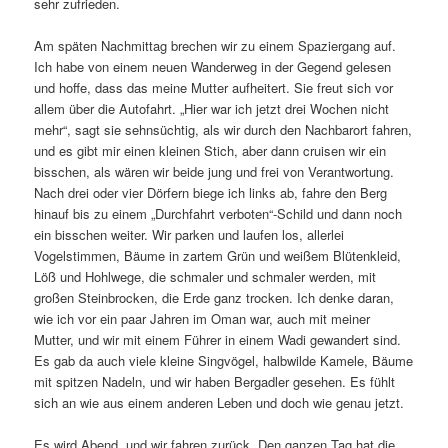
sehr zufrieden.
Am späten Nachmittag brechen wir zu einem Spaziergang auf.
Ich habe von einem neuen Wanderweg in der Gegend gelesen
und hoffe, dass das meine Mutter aufheitert. Sie freut sich vor
allem über die Autofahrt. „Hier war ich jetzt drei Wochen nicht
mehr“, sagt sie sehnsüchtig, als wir durch den Nachbarort fahren,
und es gibt mir einen kleinen Stich, aber dann cruisen wir ein
bisschen, als wären wir beide jung und frei von Verantwortung.
Nach drei oder vier Dörfern biege ich links ab, fahre den Berg
hinauf bis zu einem „Durchfahrt verboten“-Schild und dann noch
ein bisschen weiter. Wir parken und laufen los, allerlei
Vogelstimmen, Bäume in zartem Grün und weißem Blütenkleid,
Löß und Hohlwege, die schmaler und schmaler werden, mit
großen Steinbrocken, die Erde ganz trocken. Ich denke daran,
wie ich vor ein paar Jahren im Oman war, auch mit meiner
Mutter, und wir mit einem Führer in einem Wadi gewandert sind.
Es gab da auch viele kleine Singvögel, halbwilde Kamele, Bäume
mit spitzen Nadeln, und wir haben Bergadler gesehen. Es fühlt
sich an wie aus einem anderen Leben und doch wie genau jetzt.
Es wird Abend, und wir fahren zurück. Den ganzen Tag hat die