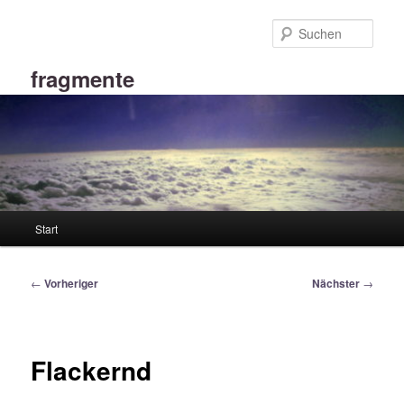
Zum
primären
Such
Inhalt
springen
fragmente
Hauptmenü
Start
Beitragsnavigation
←
Vorheriger
Nächster
→
Flackernd