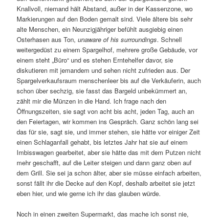
Knallvoll, niemand hält Abstand, außer in der Kassenzone, wo
Markierungen auf den Boden gemalt sind. Viele ältere bis sehr
alte Menschen, ein Neunzigjähriger befühlt ausgiebig einen
Osterhasen aus Ton,
unaware of his surroundings
. Schnell
weitergedüst zu einem Spargelhof, mehrere große Gebäude, vor
einem steht „Büro“ und es stehen Erntehelfer davor, sie
diskutieren mit jemandem und sehen nicht zufrieden aus. Der
Spargelverkaufsraum menschenleer bis auf die Verkäuferin, auch
schon über sechzig, sie fasst das Bargeld unbekümmert an,
zählt mir die Münzen in die Hand. Ich frage nach den
Öffnungszeiten, sie sagt von acht bis acht, jeden Tag, auch an
den Feiertagen, wir kommen ins Gespräch. Ganz schön lang sei
das für sie, sagt sie, und immer stehen, sie hätte vor einiger Zeit
einen Schlaganfall gehabt, bis letztes Jahr hat sie auf einem
Imbisswagen gearbeitet, aber sie hätte das mit dem Putzen nicht
mehr geschafft, auf die Leiter steigen und dann ganz oben auf
dem Grill. Sie sei ja schon älter, aber sie müsse einfach arbeiten,
sonst fällt ihr die Decke auf den Kopf, deshalb arbeitet sie jetzt
eben hier, und wie gerne ich ihr das glauben würde.
Noch in einen zweiten Supermarkt, das mache ich sonst nie,