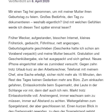
Veröffentlicht am
8. April 2020
Mir einen Tag frei genommen, um mit meiner Mutter ihren
Geburtstag zu feiern. Großes Bedürfnis, den Tag zu
dokumentieren – weshalb eigentlich? Und mit welchen Gefühlen
werde ich diesen Text später einmal lesen?
Früher Wecker, aufgestanden, bisschen Internet, kleines
Frühstück, geduscht, Föhnfrisur, nett angezogen,
Geburtstagskarte geschrieben (Geschenke hatte ich schon am
Vorabend verpackt) und meine Mutter besucht. Gratulation und
Geschenkübergabe, sie hat ausgepackt und sich gefreut. Neues
iPhone eingerichtet oder es zumindest versucht. Gegen zehn
trotz Urlaub kurz an den Arbeitsrechner, Telefonat mit meinem
Chef, eine Sache erledigt, sicher nicht mehr als 15 Minuten, den
Rest des Tages keinen Gedanken mehr ans Büro. Zum einkaufen
gefahren, Einlasskontrolle beim Supermarkt, drei Leute in der
Schlange vor mir, dann darf auch ich rein. Markt trotz
Einlasskontrolle voll. Anstrengend, immer wachsam sein zu
müssen, immer auf Abstand zu achten. Weitergefahren zum
Spargelstand, der aber geschlossen ist. Einen kurzen Blick in
den Gartenmarkt geworfen, zu dem der Spargelstand gehört.