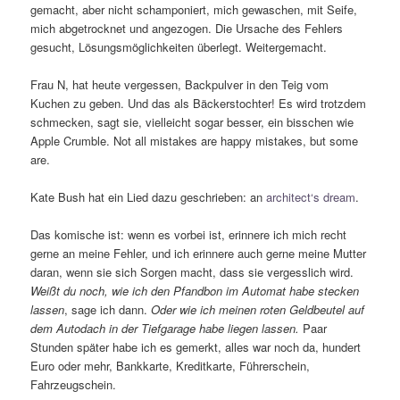
gemacht, aber nicht schamponiert, mich gewaschen, mit Seife,
mich abgetrocknet und angezogen. Die Ursache des Fehlers
gesucht, Lösungsmöglichkeiten überlegt. Weitergemacht.
Frau N, hat heute vergessen, Backpulver in den Teig vom
Kuchen zu geben. Und das als Bäckerstochter! Es wird trotzdem
schmecken, sagt sie, vielleicht sogar besser, ein bisschen wie
Apple Crumble. Not all mistakes are happy mistakes, but some
are.
Kate Bush hat ein Lied dazu geschrieben: an
architect‘s dream
.
Das komische ist: wenn es vorbei ist, erinnere ich mich recht
gerne an meine Fehler, und ich erinnere auch gerne meine Mutter
daran, wenn sie sich Sorgen macht, dass sie vergesslich wird.
Weißt du noch, wie ich den Pfandbon im Automat habe stecken
lassen
, sage ich dann.
Oder wie ich meinen roten Geldbeutel auf
dem Autodach in der Tiefgarage habe liegen lassen.
Paar
Stunden später habe ich es gemerkt, alles war noch da, hundert
Euro oder mehr, Bankkarte, Kreditkarte, Führerschein,
Fahrzeugschein.