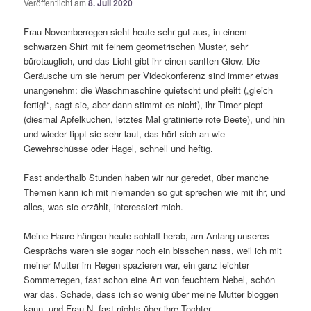
Veröffentlicht am
8. Juli 2020
Frau Novemberregen sieht heute sehr gut aus, in einem
schwarzen Shirt mit feinem geometrischen Muster, sehr
bürotauglich, und das Licht gibt ihr einen sanften Glow. Die
Geräusche um sie herum per Videokonferenz sind immer etwas
unangenehm: die Waschmaschine quietscht und pfeift („gleich
fertig!“, sagt sie, aber dann stimmt es nicht), ihr Timer piept
(diesmal Apfelkuchen, letztes Mal gratinierte rote Beete), und hin
und wieder tippt sie sehr laut, das hört sich an wie
Gewehrschüsse oder Hagel, schnell und heftig.
Fast anderthalb Stunden haben wir nur geredet, über manche
Themen kann ich mit niemanden so gut sprechen wie mit ihr, und
alles, was sie erzählt, interessiert mich.
Meine Haare hängen heute schlaff herab, am Anfang unseres
Gesprächs waren sie sogar noch ein bisschen nass, weil ich mit
meiner Mutter im Regen spazieren war, ein ganz leichter
Sommerregen, fast schon eine Art von feuchtem Nebel, schön
war das. Schade, dass ich so wenig über meine Mutter bloggen
kann, und Frau N. fast nichts über ihre Tochter.