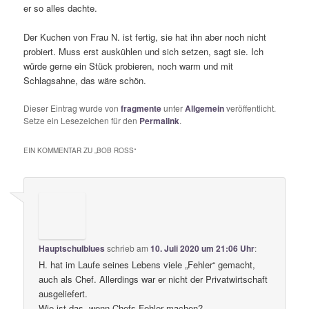
er so alles dachte.
Der Kuchen von Frau N. ist fertig, sie hat ihn aber noch nicht
probiert. Muss erst auskühlen und sich setzen, sagt sie. Ich
würde gerne ein Stück probieren, noch warm und mit
Schlagsahne, das wäre schön.
Dieser Eintrag wurde von
fragmente
unter
Allgemein
veröffentlicht.
Setze ein Lesezeichen für den
Permalink
.
EIN KOMMENTAR ZU „
BOB ROSS
“
Hauptschulblues
schrieb
am
10. Juli 2020 um 21:06 Uhr
:
H. hat im Laufe seines Lebens viele „Fehler“ gemacht,
auch als Chef. Allerdings war er nicht der Privatwirtschaft
ausgeliefert.
Wie ist das, wenn Chefs Fehler machen?