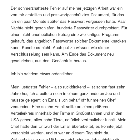
Der schmerzhafteste Fehler auf meiner jetzigen Arbeit war ein
von mir erstelltes und passwortgeschütztes Dokument, für das
ich ein paar Monate später das Passwort vergessen hatte. Paar
Nächte nicht geschlafen, hunderte Passwörter durchprobiert. Für
einen nicht unerheblichen Betrag ein zwielichtiges Programm
gekauft, das angeblich Passwörter solcher Dokumente knacken
kann. Konnte es nicht. Auch gut zu wissen, wie sicher
Verschlüsselung sein kann. Am Ende das Dokument neu
geschrieben, aus dem Gedächtnis heraus.
Ich bin seitdem etwas ordentlicher.
Mein lustigster Fehler – also rückblickend – ist schon fast zehn
Jahre her, ich arbeitete noch in einem ganz anderen Job und
musste gelegentlich Emails „on behalf of“ für meinen Chef
versenden. Eine solche Email sollte an einen größeren
Verteilerkreis innerhalb der Firma in Großbritannien und in den
USA gehen, alles hohe Tiere, natürlich vertraulicher Inhalt. Mein
Chef hatte den Entwurf der Email überarbeitet, es konnte jetzt
verschickt werden, und er war an diesem Tag nicht da.
Wahrscheinlich nach Diktat verreist oder so. Ich schickte die