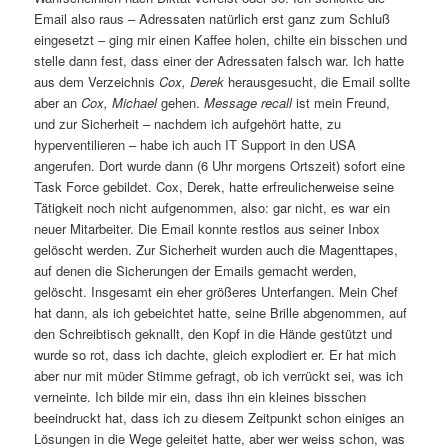
Email also raus – Adressaten natürlich erst ganz zum Schluß
eingesetzt – ging mir einen Kaffee holen, chilte ein bisschen und
stelle dann fest, dass einer der Adressaten falsch war. Ich hatte
aus dem Verzeichnis
Cox, Derek
herausgesucht, die Email sollte
aber an
Cox, Michael
gehen.
Message recall
ist mein Freund,
und zur Sicherheit – nachdem ich aufgehört hatte, zu
hyperventilieren – habe ich auch IT Support in den USA
angerufen. Dort wurde dann (6 Uhr morgens Ortszeit) sofort eine
Task Force gebildet. Cox, Derek, hatte erfreulicherweise seine
Tätigkeit noch nicht aufgenommen, also: gar nicht, es war ein
neuer Mitarbeiter. Die Email konnte restlos aus seiner Inbox
gelöscht werden. Zur Sicherheit wurden auch die Magenttapes,
auf denen die Sicherungen der Emails gemacht werden,
gelöscht. Insgesamt ein eher größeres Unterfangen. Mein Chef
hat dann, als ich gebeichtet hatte, seine Brille abgenommen, auf
den Schreibtisch geknallt, den Kopf in die Hände gestützt und
wurde so rot, dass ich dachte, gleich explodiert er. Er hat mich
aber nur mit müder Stimme gefragt, ob ich verrückt sei, was ich
verneinte. Ich bilde mir ein, dass ihn ein kleines bisschen
beeindruckt hat, dass ich zu diesem Zeitpunkt schon einiges an
Lösungen in die Wege geleitet hatte, aber wer weiss schon, was