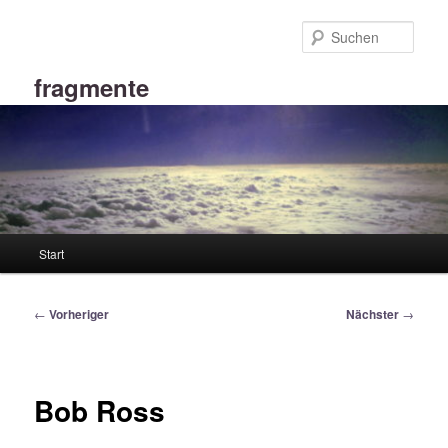
Zum
primären
Such
Inhalt
springen
fragmente
Hauptmenü
Start
Beitragsnavigation
←
Vorheriger
Nächster
→
Bob Ross