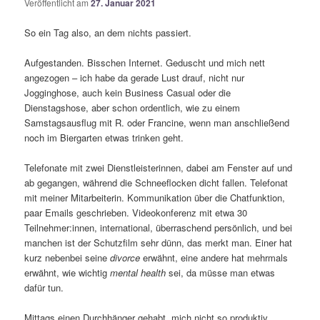
Veröffentlicht am
27. Januar 2021
So ein Tag also, an dem nichts passiert.
Aufgestanden. Bisschen Internet. Geduscht und mich nett
angezogen – ich habe da gerade Lust drauf, nicht nur
Jogginghose, auch kein Business Casual oder die
Dienstagshose, aber schon ordentlich, wie zu einem
Samstagsausflug mit R. oder Francine, wenn man anschließend
noch im Biergarten etwas trinken geht.
Telefonate mit zwei Dienstleisterinnen, dabei am Fenster auf und
ab gegangen, während die Schneeflocken dicht fallen. Telefonat
mit meiner Mitarbeiterin. Kommunikation über die Chatfunktion,
paar Emails geschrieben. Videokonferenz mit etwa 30
Teilnehmer:innen, international, überraschend persönlich, und bei
manchen ist der Schutzfilm sehr dünn, das merkt man. Einer hat
kurz nebenbei seine
divorce
erwähnt, eine andere hat mehrmals
erwähnt, wie wichtig
mental health
sei, da müsse man etwas
dafür tun.
Mittags einen Durchhänger gehabt, mich nicht so produktiv