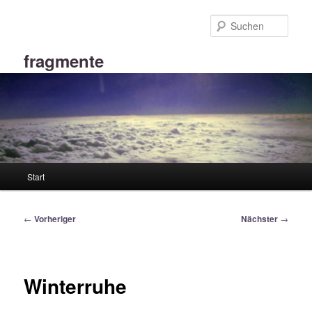
Zum
primären
Such
Inhalt
springen
fragmente
Hauptmenü
Start
Beitragsnavigation
←
Vorheriger
Nächster
→
Winterruhe