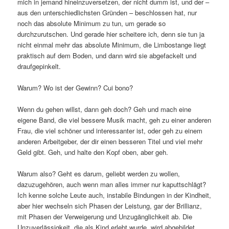
mich in jemand hineinzuversetzen, der nicht dumm ist, und der –
aus den unterschiedlichsten Gründen – beschlossen hat, nur
noch das absolute Minimum zu tun, um gerade so
durchzurutschen. Und gerade hier scheitere ich, denn sie tun ja
nicht einmal mehr das absolute Minimum, die Limbostange liegt
praktisch auf dem Boden, und dann wird sie abgefackelt und
draufgepinkelt.
Warum? Wo ist der Gewinn? Cui bono?
Wenn du gehen willst, dann geh doch? Geh und mach eine
eigene Band, die viel bessere Musik macht, geh zu einer anderen
Frau, die viel schöner und interessanter ist, oder geh zu einem
anderen Arbeitgeber, der dir einen besseren Titel und viel mehr
Geld gibt. Geh, und halte den Kopf oben, aber geh.
Warum also? Geht es darum, geliebt werden zu wollen,
dazuzugehören, auch wenn man alles immer nur kaputtschlägt?
Ich kenne solche Leute auch, instabile Bindungen in der Kindheit,
aber hier wechseln sich Phasen der Leistung, gar der Brillianz,
mit Phasen der Verweigerung und Unzugänglichkeit ab. Die
Unzuverlässigkeit, die als Kind erlebt wurde, wird abgebildet.