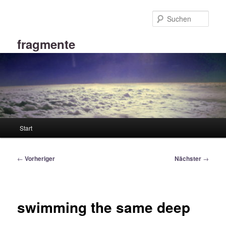
Zum
primären
Such
Inhalt
springen
fragmente
Hauptmenü
Start
Beitragsnavigation
←
Vorheriger
Nächster
→
swimming the same deep