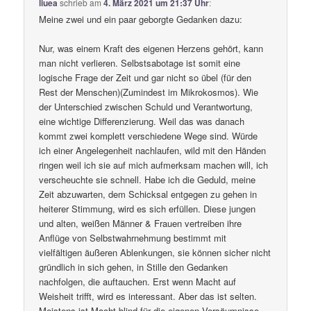
liuea
schrieb
am
4. März 2021 um 21:37 Uhr
:
Meine zwei und ein paar geborgte Gedanken dazu:
Nur, was einem Kraft des eigenen Herzens gehört, kann
man nicht verlieren. Selbstsabotage ist somit eine
logische Frage der Zeit und gar nicht so übel (für den
Rest der Menschen)(Zumindest im Mikrokosmos). Wie
der Unterschied zwischen Schuld und Verantwortung,
eine wichtige Differenzierung. Weil das was danach
kommt zwei komplett verschiedene Wege sind. Würde
ich einer Angelegenheit nachlaufen, wild mit den Händen
ringen weil ich sie auf mich aufmerksam machen will, ich
verscheuchte sie schnell. Habe ich die Geduld, meine
Zeit abzuwarten, dem Schicksal entgegen zu gehen in
heiterer Stimmung, wird es sich erfüllen. Diese jungen
und alten, weißen Männer & Frauen vertreiben ihre
Anflüge von Selbstwahrnehmung bestimmt mit
vielfältigen äußeren Ablenkungen, sie können sicher nicht
gründlich in sich gehen, in Stille den Gedanken
nachfolgen, die auftauchen. Erst wenn Macht auf
Weisheit trifft, wird es interessant. Aber das ist selten.
Meistens ist Macht blind für die eigenen Versäumnisse,