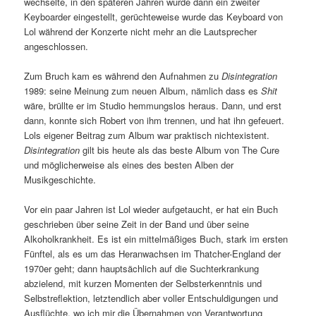
wechselte, in den späteren Jahren wurde dann ein zweiter
Keyboarder eingestellt, gerüchteweise wurde das Keyboard von
Lol während der Konzerte nicht mehr an die Lautsprecher
angeschlossen.
Zum Bruch kam es während den Aufnahmen zu
Disintegration
1989: seine Meinung zum neuen Album, nämlich dass es
Shit
wäre, brüllte er im Studio hemmungslos heraus. Dann, und erst
dann, konnte sich Robert von ihm trennen, und hat ihn gefeuert.
Lols eigener Beitrag zum Album war praktisch nichtexistent.
Disintegration
gilt bis heute als das beste Album von The Cure
und möglicherweise als eines des besten Alben der
Musikgeschichte.
Vor ein paar Jahren ist Lol wieder aufgetaucht, er hat ein Buch
geschrieben über seine Zeit in der Band und über seine
Alkoholkrankheit. Es ist ein mittelmäßiges Buch, stark im ersten
Fünftel, als es um das Heranwachsen im Thatcher-England der
1970er geht; dann hauptsächlich auf die Suchterkrankung
abzielend, mit kurzen Momenten der Selbsterkenntnis und
Selbstreflektion, letztendlich aber voller Entschuldigungen und
Ausflüchte, wo ich mir die Übernahmen von Verantwortung