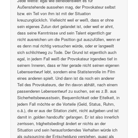
Jede Wette: egal wie beneidenswert es für
Außenstehende aussehen mag, der Provokateur selbst
bzw. ein Teil von ihm ist mit der Situation
kreuzunglücklich. Vielleicht weil er weiß, dass er ohne
sein eigenes Zutun dort gelandet ist, oder weil er ahnt,
dass seine Kenntnisse und sein Talent eigentlich gar
nicht ausreichen um die Position gut auszufüllen, wenn er
es denn mal richtig versuchen würde, oder er langweilt
sich schlichtweg zu Tode. Der Grund ist eigentlich auch
egal, in jedem Fall weiß der Provokateur irgendwo tief in
seinem Inneren, dass er hier gerade nicht seinen eigenen
Lebensentwurf lebt, sondern eine Statistenrolle im Film
eines anderen spielt. Und dann ist da noch ein anderer
Teil des Provokateurs, der ihn davon abhält, nach einem
passenderen Lebensentwurf zu suchen, sei es z.B. aus
Sicherheitsbewusstsein, Bequemlichkeit oder Eitelkeit, in
jedem Fall möchte er die Vorteile (Geld, Status, Ruhm,
o.ä.), die er aus der Sitation zieht, nicht aufgeben und ist
damit in ‚golden handcuffs‘ gefangen. Er ist also innerlich
zerrissen, trägheitsbedingt ändert er nichts an der
Situation und sein herausforderndes Verhalten würde ich
als outsourcing der Entscheidung verstehen, quasi als