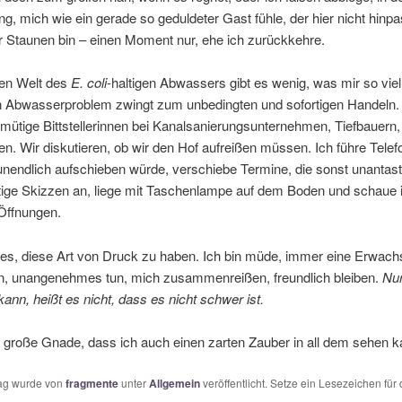
 mich wie ein gerade so geduldeter Gast fühle, der hier nicht hinpa
r Staunen bin – einen Moment nur, ehe ich zurückkehre.
ten Welt des
E. coli
-haltigen Abwassers gibt es wenig, was mir so vie
n Abwasserproblem zwingt zum unbedingten und sofortigen Handeln.
ütige Bittstellerinnen bei Kanalsanierungsunternehmen, Tiefbauern,
n. Wir diskutieren, ob wir den Hof aufreißen müssen. Ich führe Telefo
unendlich aufschieben würde, verschiebe Termine, die sonst unantas
rtige Skizzen an, liege mit Taschenlampe auf dem Boden und schaue 
Öffnungen.
 es, diese Art von Druck zu haben. Ich bin müde, immer eine Erwach
, unangenehmes tun, mich zusammenreißen, freundlich bleiben.
Nur
kann, heißt es nicht, dass es nicht schwer ist.
e große Gnade, dass ich auch einen zarten Zauber in all dem sehen k
rag wurde von
fragmente
unter
Allgemein
veröffentlicht. Setze ein Lesezeichen für