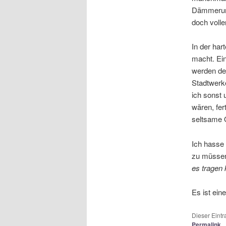
Dämmerung,
doch volle
In der har
macht. Ei
werden dem
Stadtwerke
ich sonst 
wären, fe
seltsame 
Ich hasse
zu müssen
es tragen 
Es ist ein
Dieser Eint
Permalink
.