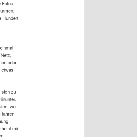
e Fotos
 kamen,
e Hundert
 einmal
 Netz,
inen oder
e etwas
 sich zu
Hinunter.
ufen, wo
 fahren,
nung
cheint mir
er