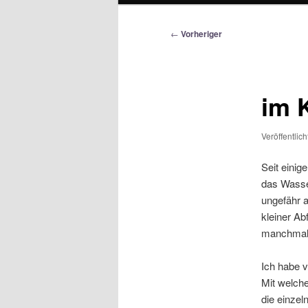
Beitragsnavigation
←
Vorheriger
im 
Veröffentlic
Seit einig
das Wasse
ungefähr a
kleiner Ab
manchmal m
Ich habe v
Mit welch
die einzel