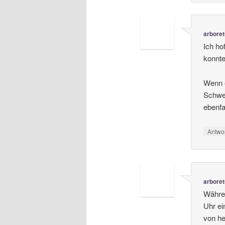
arbore
Ich ho
konnte
Wenn e
Schwe
ebenfa
Antwo
arbore
Währen
Uhr ei
von he