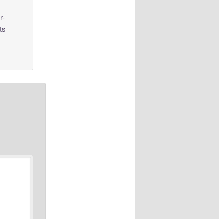
r-
ts