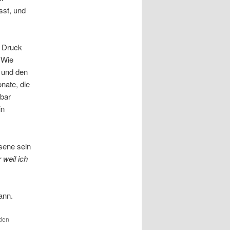
sst, und
l Druck
 Wie
 und den
nate, die
tbar
in
sene sein
 weil ich
ann.
 den