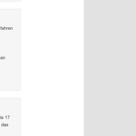
 fahren
s
man
is 17
d das