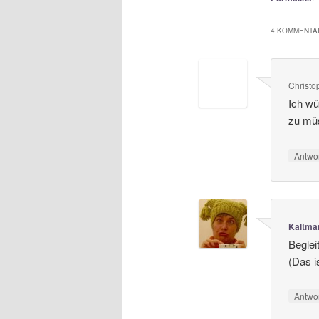
4 KOMMENTAR
Christo
Ich w
zu müs
Antwo
Kaltma
Beglei
(Das i
Antwo