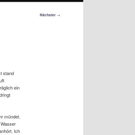
Nächster
→
t stand
uft
äglich ein
dringt
ohr mündet.
l Wasser
nhört. Ich