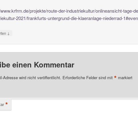
//www.krfrm.de/projekte/route-der-industriekultur/onlineansicht-tage-de
riekultur-2021/frankfurts-untergrund-die-klaeranlage-niederrad-1#even
↓
rten
ibe einen Kommentar
*
l-Adresse wird nicht veröffentlicht.
Erforderliche Felder sind mit
markiert
*
ar