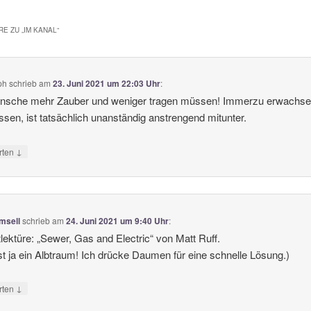
E ZU „
IM KANAL
“
ph
schrieb
am
23. Juni 2021 um 22:03 Uhr
:
ünsche mehr Zauber und weniger tragen müssen! Immerzu erwachse
sen, ist tatsächlich unanständig anstrengend mitunter.
↓
rten
msell
schrieb
am
24. Juni 2021 um 9:40 Uhr
:
tlektüre: „Sewer, Gas and Electric“ von Matt Ruff.
st ja ein Albtraum! Ich drücke Daumen für eine schnelle Lösung.)
↓
rten