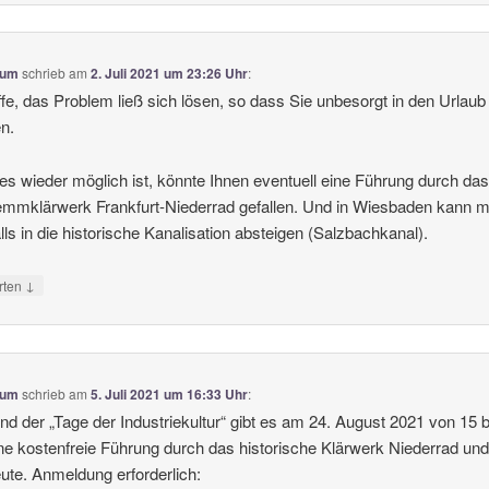
tum
schrieb
am
2. Juli 2021 um 23:26 Uhr
:
ffe, das Problem ließ sich lösen, so dass Sie unbesorgt in den Urlaub
n.
s wieder möglich ist, könnte Ihnen eventuell eine Führung durch da
mmklärwerk Frankfurt-Niederrad gefallen. Und in Wiesbaden kann 
lls in die historische Kanalisation absteigen (Salzbachkanal).
↓
rten
tum
schrieb
am
5. Juli 2021 um 16:33 Uhr
:
d der „Tage der Industriekultur“ gibt es am 24. August 2021 von 15 b
ne kostenfreie Führung durch das historische Klärwerk Niederrad un
ute. Anmeldung erforderlich: