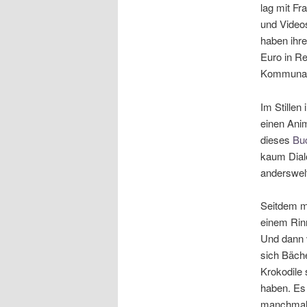
lag mit Fr
und Video
haben ihre
Euro in Re
Kommunale
Im Stillen
einen Ani
dieses
Bu
kaum Dialo
anderswelt
Seitdem ma
einem Rinn
Und dann 
sich Bäch
Krokodile
haben. Es 
manchmal d