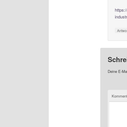
https:
indust
Antwo
Schre
Deine E-Mai
Komment