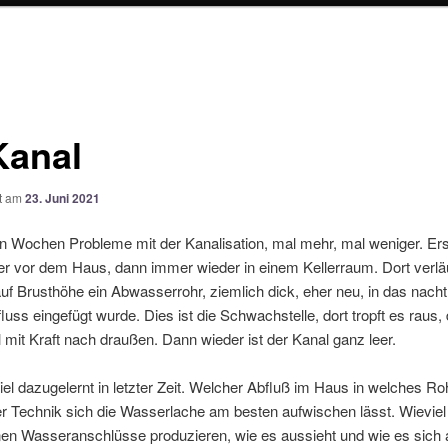
Kanal
ht am
23. Juni 2021
en Wochen Probleme mit der Kanalisation, mal mehr, mal weniger. Ers
r vor dem Haus, dann immer wieder in einem Kellerraum. Dort verlä
uf Brusthöhe ein Abwasserrohr, ziemlich dick, eher neu, in das nachtr
fluss eingefügt wurde. Dies ist die Schwachstelle, dort tropft es raus, 
it Kraft nach draußen. Dann wieder ist der Kanal ganz leer.
iel dazugelernt in letzter Zeit. Welcher Abfluß im Haus in welches R
er Technik sich die Wasserlache am besten aufwischen lässt. Wievie
nen Wasseranschlüsse produzieren, wie es aussieht und wie es sich a