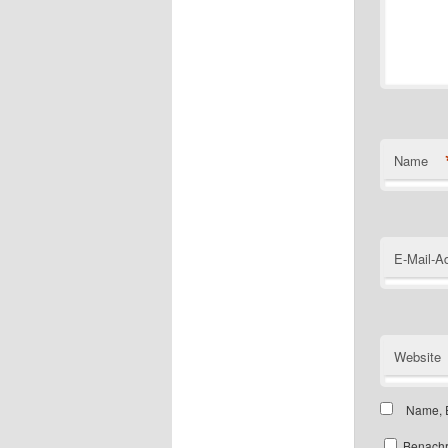
Name
E-Mail-A
Website
Name, E
Benachr