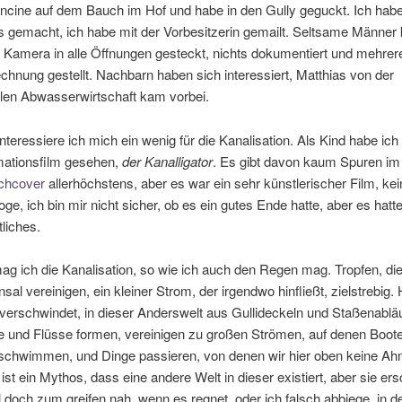
ancine auf dem Bauch im Hof und habe in den Gully geguckt. Ich hab
s gemacht, ich habe mit der Vorbesitzerin gemailt. Seltsame Männer
 Kamera in alle Öffnungen gesteckt, nichts dokumentiert und mehrer
chnung gestellt. Nachbarn haben sich interessiert, Matthias von der
n Abwasserwirtschaft kam vorbei.
 interessiere ich mich ein wenig für die Kanalisation. Als Kind habe ich
mationsfilm gesehen,
der Kanalligator
. Es gibt davon kaum Spuren im
chcover
allerhöchstens, aber es war ein sehr künstlerischer Film, ke
ge, ich bin mir nicht sicher, ob es ein gutes Ende hatte, aber es hatt
liches.
g ich die Kanalisation, so wie ich auch den Regen mag. Tropfen, die
sal vereinigen, ein kleiner Strom, der irgendwo hinfließt, zielstrebig. 
verschwindet, in dieser Anderswelt aus Gullideckeln und Staßenablä
e und Flüsse formen, vereinigen zu großen Strömen, auf denen Boote
 schwimmen, und Dinge passieren, von denen wir hier oben keine Ah
ist ein Mythos, dass eine andere Welt in dieser existiert, aber sie ers
och zum greifen nah, wenn es regnet, oder ich falsch abbiege, in d