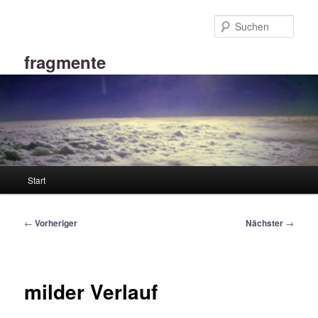
Zum
primären
Such
Inhalt
springen
fragmente
Hauptmenü
Start
Beitragsnavigation
←
Vorheriger
Nächster
→
milder Verlauf