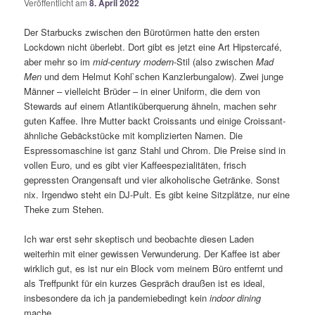
Veröffentlicht am
8. April 2022
Der Starbucks zwischen den Bürotürmen hatte den ersten
Lockdown nicht überlebt. Dort gibt es jetzt eine Art Hipstercafé,
aber mehr so im
mid-century modern
-Stil (also zwischen
Mad
Men
und dem Helmut Kohl`schen Kanzlerbungalow). Zwei junge
Männer – vielleicht Brüder – in einer Uniform, die dem von
Stewards auf einem Atlantiküberquerung ähneln, machen sehr
guten Kaffee. Ihre Mutter backt Croissants und einige Croissant-
ähnliche Gebäckstücke mit komplizierten Namen. Die
Espressomaschine ist ganz Stahl und Chrom. Die Preise sind in
vollen Euro, und es gibt vier Kaffeespezialitäten, frisch
gepressten Orangensaft und vier alkoholische Getränke. Sonst
nix. Irgendwo steht ein DJ-Pult. Es gibt keine Sitzplätze, nur eine
Theke zum Stehen.
Ich war erst sehr skeptisch und beobachte diesen Laden
weiterhin mit einer gewissen Verwunderung. Der Kaffee ist aber
wirklich gut, es ist nur ein Block vom meinem Büro entfernt und
als Treffpunkt für ein kurzes Gespräch draußen ist es ideal,
insbesondere da ich ja pandemiebedingt kein
indoor dining
mache.