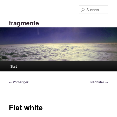
Zum
primären
Such
Inhalt
springen
fragmente
Hauptmenü
Start
Beitragsnavigation
←
Vorheriger
Nächster
→
Flat white