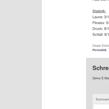
Statistik:
Laune: 3/
Fitness: 5
Druck: 8/
Schlaf: 6/
Dieser Eint
Permalink
.
Schre
Deine E-Mai
Komment