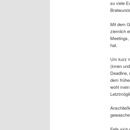
so viele 
Bratwursts
Mit dem G
ziemlich e
Meetings,
hat.
Um kurz n
(innen und
Deadline,
dem frühen
wohl mein
Letztmögl
Anschließ
gewaschen.
Falls sich