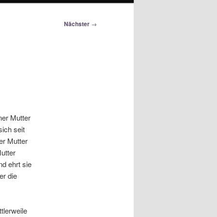
Nächster
→
er Mutter
ich seit
er Mutter
utter
d ehrt sie
er die
tlerweile