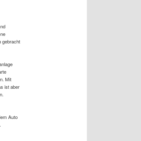
und
ene
n gebracht
anlage
arte
n. Mit
s ist aber
n.
dem Auto
.