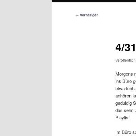
Beitragsnavigation
←
Vorheriger
4/3
Veröffentlic
Morgens n
ins Büro g
etwa fünf 
anhören ka
geduldig S
das sehr. 
Playlist.
Im Büro sc