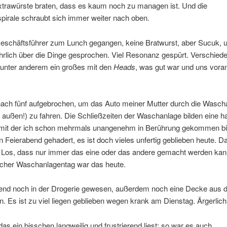
Extrawürste braten, dass es kaum noch zu managen ist. Und die
pirale schraubt sich immer weiter nach oben.
eschäftsführer zum Lunch gegangen, keine Bratwurst, aber Sucuk, 
hrlich über die Dinge gesprochen. Viel Resonanz gespürt. Verschied
 unter anderem ein großes mit den
Heads
, was gut war und uns vora
ach fünf aufgebrochen, um das Auto meiner Mutter durch die Wasch
 außen!) zu fahren. Die Schließzeiten der Waschanlage bilden eine h
 mit der ich schon mehrmals unangenehm in Berührung gekommen bi
 Feierabend gehadert, es ist doch vieles unfertig geblieben heute. Da
 Los, dass nur immer das eine oder das andere gemacht werden kan
icher Waschanlagentag war das heute.
end noch in der Drogerie gewesen, außerdem noch eine Decke aus 
 Es ist zu viel liegen geblieben wegen krank am Dienstag. Ärgerlich
 das ein bisschen langweilig und frustrierend liest: so war es auch.