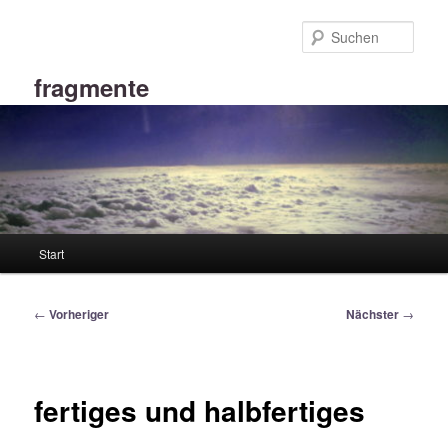
Zum
primären
Such
Inhalt
springen
fragmente
Hauptmenü
Start
Beitragsnavigation
←
Vorheriger
Nächster
→
fertiges und halbfertiges