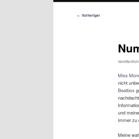
Beitragsnavigation
←
Vorheriger
Num
Veröffentlic
Miss Mon
nicht unbe
Beatbox
ge
nachdacht
Informati
und meine 
immer zu 
Meine wahr