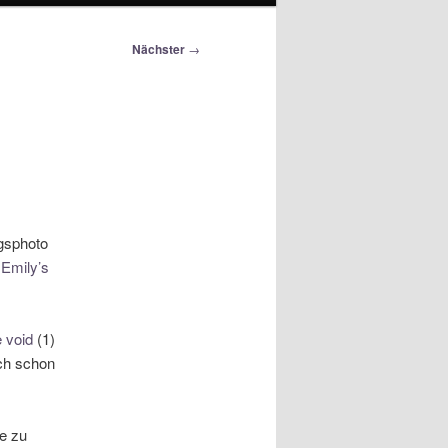
Nächster
→
gsphoto
n
Emily’s
 void
(1)
och schon
e zu