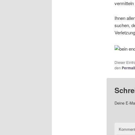
vermitteln
Ihnen alle
suchen, de
Verletzung
Dieser Eint
den
Permal
Schre
Deine E-Mai
Komment