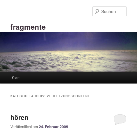
Zum
Zum
primären
sekundären
Such
Inhalt
Inhalt
springen
springen
fragmente
Hauptmenü
Start
KATEGORIEARCHIV:
VERLETZUNGSCONTENT
hören
Veröffentlicht am
24. Februar 2009