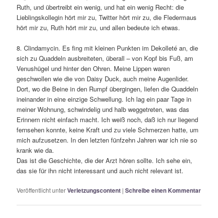
Ruth, und übertreibt ein wenig, und hat ein wenig Recht: die
Lieblingskollegin hört mir zu, Twitter hört mir zu, die Fledermaus
hört mir zu, Ruth hört mir zu, und allen bedeute ich etwas.
8. Clindamycin. Es fing mit kleinen Punkten im Dekolleté an, die
sich zu Quaddeln ausbreiteten, überall – von Kopf bis Fuß, am
Venushügel und hinter den Ohren. Meine Lippen waren
geschwollen wie die von Daisy Duck, auch meine Augenlider.
Dort, wo die Beine in den Rumpf übergingen, liefen die Quaddeln
ineinander in eine einzige Schwellung. Ich lag ein paar Tage in
meiner Wohnung, schwindelig und halb weggetreten, was das
Erinnern nicht einfach macht. Ich weiß noch, daß ich nur liegend
fernsehen konnte, keine Kraft und zu viele Schmerzen hatte, um
mich aufzusetzen. In den letzten fünfzehn Jahren war ich nie so
krank wie da.
Das ist die Geschichte, die der Arzt hören sollte. Ich sehe ein,
das sie für ihn nicht interessant und auch nicht relevant ist.
Veröffentlicht unter
Verletzungscontent
|
Schreibe einen Kommentar