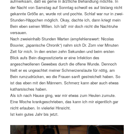
aufmerksam, daß es gerne in ärztliche Behandlung möchte. In
der Nacht von Samstag auf Sonntag schwoll es auf bislang nicht
gekannte Größe an, wurde rot und pochte. Schlaf war nur in zwei-
Stunden-Häppchen möglich. Okay, dachte ich, dann kriegt mein
Bein eben seinen Willen. Ich laß‘ mir doch nicht die Nachtruhe
versauen.
Nach zweieinhalb Stunden Warten (empfehlenswert: Nicolas
Bouvier, „japanische Chronik“) nahm sich Dr. Zorn vier Minuten
Zeit für mich. In den ersten zehn Sekunden und beim ersten
Blick aufs Bein diagnostizierte er eine Infektion des
angeschwollenen Gewebes durch die offene Wunde. Dennoch
hielt er es ungeachtet meiner Schmerzenslaute für nötig, am
Bein rumzudrücken, wo die Frauen sanft gestreichelt haben. So
ist das eben mit den Männern. Schmerz kann aber auch etwas
katharsisches haben.
Als ich nach Hause ging, war mir etwas zum Heulen zumute.
Eine Woche krankgeschrieben, das kann ich mir eigentlich gar
nicht erlauben. In vielerlei Hinsicht.
Ist kein gutes Jahr bis jetzt.