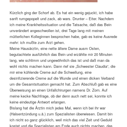
Kürzlich ging der Schorf ab. Es hat ein wenig gejuckt, ich habe
sanft rumgepopelt und zack, ab wars. Drunter – Eiter. Nachdem
ich meine Krankheitssituation und die Tatsache, daß das Bein
unverändert angeschwollen ist, drei Tage lang mit meinen
mütterlichen Kolleginnen besprochen habe, gab es keine Ausrede
mehr: ich mußte zum Arzt gehen.
Meine Hausärztin, eine nette ältere Dame ausm Osten,
begutachtete ausführlich das Bein und erzählte mir 20 Minuten
lang, wie schlimm und ungewöhnlich das ist und daß man da
wohl nichts machen kann. Dann rief sie „Schwester Claudia“, die
mir eine kühlende Creme auf die Schwellung, eine
desinfizierende Creme auf die Wunde und einen dicken Verband
um die Gesamtsituation gemacht hat. Zum Abschluß gab es eine
Überweisung an einen Unfallchirurgen namens Dr. Zorn. Auf
meine kecke Nachfrage, ob der denn auch nett sei, konnte ich
keine eindeutige Antwort erlangen.
Bislang hat die Ärztin mich jedes Mal, wenn ich bei ihr war
(Halsentzündung u.ä.) zum Spezialisten überwiesen. Damit bin
ich nicht so ganz glücklich, weil mich das viel Zeit und Geduld
kostet und die Spezialisten am Ende auch nichts machen, das