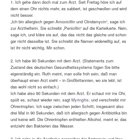
1. Ich gehe dann doch mal zum Arzt. Seit Freitag höre ich auf
dem einen Ohr nichts mehr, es sabbert, ist geschwollen und wird
nicht besser.
„Ich bin allergisch gegen Amoxicillin und Clindamycin“, sage ich
zur Arzthelferin. Sie schreibt „Penicillin“ auf die Karteikarte. Nein,
sage ich, und kläre sie auf, das das nicht das gleiche und schon
gar nicht dasselbe ist. Sie schreibt die Namen widerwillig auf, es
ist ihr nicht wichtig. Mir schon.
2. Ich habe 90 Sekunden mit dem Arzt. (Statements zum
Zustand des deutschen Gesundheitssystems fügen Sie bitte
eigenständig ein. Ruth meint, man solle froh sein, daß man
überhaupt einen Arzt sieht – in Großbritannien, wo sie lebt, ist
das wohl nicht so einfach.)
Ich habe also 90 Sekunden mit dem Arzt. Er schaut mir ins Ohr,
spült es, schaut wieder rein, sagt
Myringitis,
und verschreibt mir
Ohrentropfen. Ich sage zwischen jeden Schritt, insgesamt also
drei Mal in 90 Sekunden, daß ich allergisch gegen Antibiotika bin
und keine will. Die Ohrentropfen enthielten Alkohol, meint er, das
entzieht den Bakterien das Wasser.
3. Ich gehe in die Apotheke gegenüber der Arztpraxis und löse