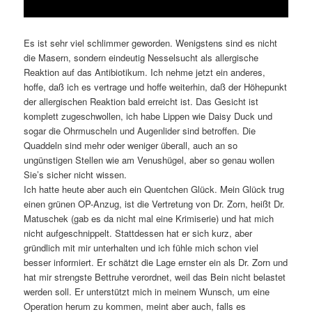
Es ist sehr viel schlimmer geworden. Wenigstens sind es nicht
die Masern, sondern eindeutig Nesselsucht als allergische
Reaktion auf das Antibiotikum. Ich nehme jetzt ein anderes,
hoffe, daß ich es vertrage und hoffe weiterhin, daß der Höhepunkt
der allergischen Reaktion bald erreicht ist. Das Gesicht ist
komplett zugeschwollen, ich habe Lippen wie Daisy Duck und
sogar die Ohrmuscheln und Augenlider sind betroffen. Die
Quaddeln sind mehr oder weniger überall, auch an so
ungünstigen Stellen wie am Venushügel, aber so genau wollen
Sie’s sicher nicht wissen.
Ich hatte heute aber auch ein Quentchen Glück. Mein Glück trug
einen grünen OP-Anzug, ist die Vertretung von Dr. Zorn, heißt Dr.
Matuschek (gab es da nicht mal eine Krimiserie) und hat mich
nicht aufgeschnippelt. Stattdessen hat er sich kurz, aber
gründlich mit mir unterhalten und ich fühle mich schon viel
besser informiert. Er schätzt die Lage ernster ein als Dr. Zorn und
hat mir strengste Bettruhe verordnet, weil das Bein nicht belastet
werden soll. Er unterstützt mich in meinem Wunsch, um eine
Operation herum zu kommen, meint aber auch, falls es