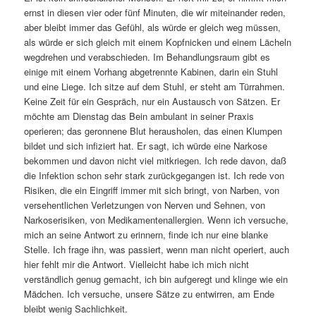
ernst in diesen vier oder fünf Minuten, die wir miteinander reden,
aber bleibt immer das Gefühl, als würde er gleich weg müssen,
als würde er sich gleich mit einem Kopfnicken und einem Lächeln
wegdrehen und verabschieden. Im Behandlungsraum gibt es
einige mit einem Vorhang abgetrennte Kabinen, darin ein Stuhl
und eine Liege. Ich sitze auf dem Stuhl, er steht am Türrahmen.
Keine Zeit für ein Gespräch, nur ein Austausch von Sätzen. Er
möchte am Dienstag das Bein ambulant in seiner Praxis
operieren; das geronnene Blut herausholen, das einen Klumpen
bildet und sich infiziert hat. Er sagt, ich würde eine Narkose
bekommen und davon nicht viel mitkriegen. Ich rede davon, daß
die Infektion schon sehr stark zurückgegangen ist. Ich rede von
Risiken, die ein Eingriff immer mit sich bringt, von Narben, von
versehentlichen Verletzungen von Nerven und Sehnen, von
Narkoserisiken, von Medikamentenallergien. Wenn ich versuche,
mich an seine Antwort zu erinnern, finde ich nur eine blanke
Stelle. Ich frage ihn, was passiert, wenn man nicht operiert, auch
hier fehlt mir die Antwort. Vielleicht habe ich mich nicht
verständlich genug gemacht, ich bin aufgeregt und klinge wie ein
Mädchen. Ich versuche, unsere Sätze zu entwirren, am Ende
bleibt wenig Sachlichkeit.