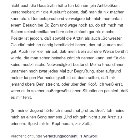
nicht auch die Hausärztin hätte tun können (ein Antibiotikum
verschreiben; mir die Auskunft geben, daß man da nix machen
kann etc.). Dementsprechend verweigere ich mich momentan
einem Besuch bei Dr. Zorn und wäge noch ab, ob ich mich mit
Salben selbstmedikamentiere oder einfach gar nix mache.
Positiv ist jedoch, daß sowohl die Ärztin als auch „Schwester
Claudia“ mich so richtig bemitleidet haben, das tut ja auch mal
gut. Auch hier viel mir auf, daß mein Bein auf eine Weise berührt
wurde, die man schon beinahe zärtlich nennen kann und für die
keine medizinische Notwendigkeit bestand. Meine Freundinnen
umarmen mich zwar jedes Mal zur Begrüßung, aber aufgrund
meiner langen Partnerlosigkeit ist es doch selten, daß mir
jemand übers Bein streicht, oder über den Kopf. Ich weiß erst,
wenn es in solchen außergewöhnlichen Situationen passiert, daß
es mir fehlt.
(In meiner Jugend hörte ich manchmal „Fettes Brot“. Ich meine
mich an einen Song namens „Und ich geh‘ nicht zum Arzt“ zu
erinnern. Spukt mir im Kopf herum, zur Zeit.)
Veröffentlicht unter
Verletzungscontent
|
1
Antwort