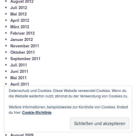
August 2012
Juli 2012
Mai 2012
April 2012
März 2012
Februar 2012
Januar 2012
November 2011
Oktober 2011
September 2011
Juli 2011
Juni 2011
Mai 2011
April 2011
März 2011
Datenschutz und Cookies: Diese Website verwendet Cookies. Wenn du
die Website weiterhin nutzt, stimmst du der Verwendung von Cookies zu.
Februar 2011
Januar 2011
Weitere Informationen, beispielsweise zur Kontrolle von Cookies, findest
Mai 2010
du hier:
Cookie-Richtlinie
Januar 2010
November 2009
September 2009
August 2009