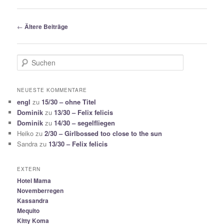
Beitragsnavigation
←
Ältere Beiträge
S
u
c
h
NEUESTE KOMMENTARE
e
engl
zu
15/30 – ohne Titel
n
Dominik
zu
13/30 – Felix felicis
Dominik
zu
14/30 – segelfliegen
Heiko
zu
2/30 – Girlbossed too close to the sun
Sandra
zu
13/30 – Felix felicis
EXTERN
Hotel Mama
Novemberregen
Kassandra
Mequito
Kitty Koma