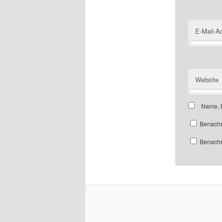
E-Mail-A
Website
Name, E
Benachr
Benachri