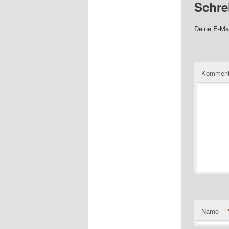
Schre
Deine E-Mai
Komment
Name