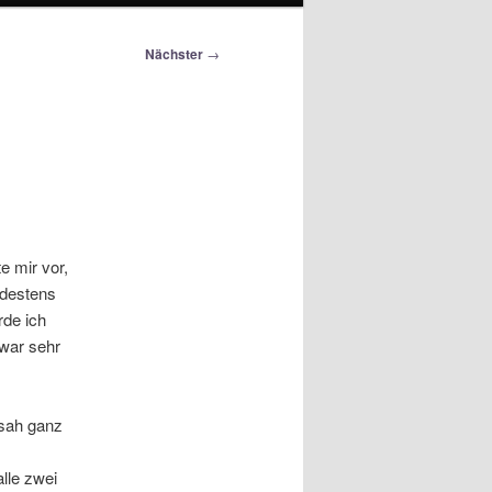
Nächster
→
e mir vor,
destens
rde ich
war sehr
 sah ganz
lle zwei