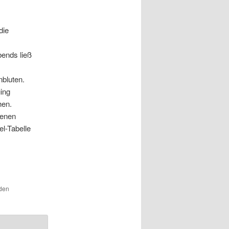
die
ends ließ
bluten.
ging
hen.
genen
l-Tabelle
 den