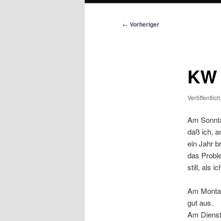
Beitragsnavigation
←
Vorheriger
KW 
Veröffentlic
Am Sonntag
daß ich, 
ein Jahr b
das Probl
still, als
Am Montag
gut aus.
Am Diensta