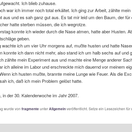
ufgewacht. Ich blieb zuhause.
h war ich immer noch total erkältet. Ich ging zur Arbeit, zählte mein
 aus und es sah ganz gut aus. Es tat mir leid um den Baum, der für 
her hatte sterben müssen, die ich wegrotze.
stag konnte ich wieder durch die Nase atmen, hatte aber Husten. Ab
tschläge geben.
g wachte ich um vier Uhr morgens auf, mußte husten und hatte Nasen
n konnte ich dann nicht mehr, also stand ich um halb sechs auf und 
 Ich zählte mein Experiment aus und machte eine Menge anderer Sac
r ich alleine im Labor und erschreckte mich dauernd vor meinem ei
Wenn ich husten mußte, brannte meine Lunge wie Feuer. Als die Exce
, sah ich, daß ich mein Problem gelöst hatte.
, in der 30. Kalenderwoche im Jahr 2007.
rag wurde von
fragmente
unter
Allgemein
veröffentlicht. Setze ein Lesezeichen für