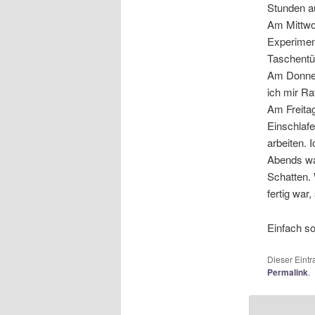
Stunden a
Am Mittwoc
Experiment
Taschentüc
Am Donner
ich mir Ra
Am Freita
Einschlafe
arbeiten.
Abends wa
Schatten. 
fertig war
Einfach so
Dieser Eint
Permalink
.