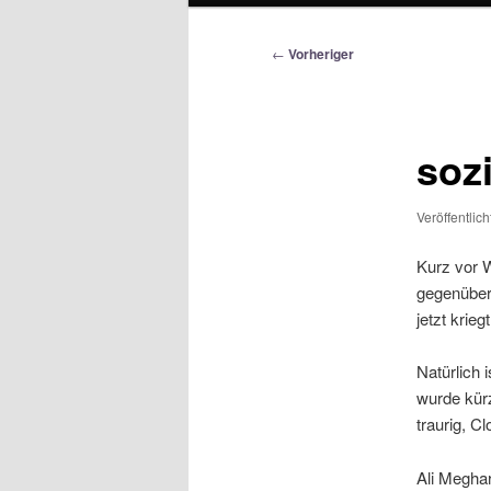
Beitragsnavigation
←
Vorheriger
soz
Veröffentlic
Kurz vor W
gegenüber,
jetzt krie
Natürlich i
wurde kürz
traurig, C
Ali Meghar