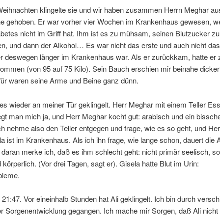
Weihnachten klingelte sie und wir haben zusammen Herrn Meghar au
 gehoben. Er war vorher vier Wochen im Krankenhaus gewesen, wei
betes nicht im Griff hat. Ihm ist es zu mühsam, seinen Blutzucker zu
ren, und dann der Alkohol… Es war nicht das erste und auch nicht das 
er deswegen länger im Krankenhaus war. Als er zurückkam, hatte er
ommen (von 95 auf 75 Kilo). Sein Bauch erschien mir beinahe dicker
afür waren seine Arme und Beine ganz dünn.
es wieder an meiner Tür geklingelt. Herr Meghar mit einem Teller Ess
gt man mich ja, und Herr Meghar kocht gut: arabisch und ein bissch
Ich nehme also den Teller entgegen und frage, wie es so geht, und He
la ist im Krankenhaus. Als ich ihn frage, wie lange schon, dauert die 
 daran merke ich, daß es ihm schlecht geht: nicht primär seelisch, s
 körperlich. (Vor drei Tagen, sagt er). Gisela hatte Blut im Urin:
bleme.
zt 21:47. Vor eineinhalb Stunden hat Ali geklingelt. Ich bin durch versc
 Sorgenentwicklung gegangen. Ich mache mir Sorgen, daß Ali nicht a