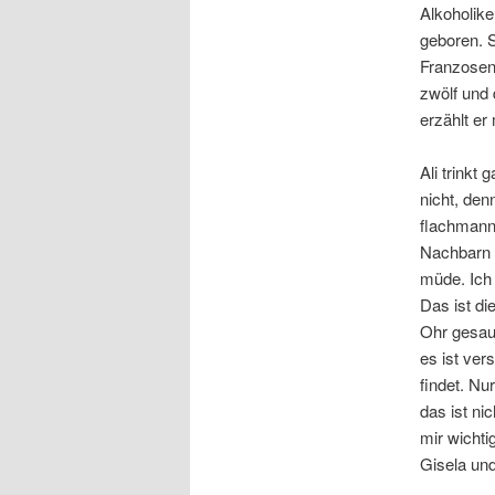
Alkoholiker
geboren. S
Franzosen
zwölf und 
erzählt er
Ali trinkt
nicht, denn
flachmann
Nachbarn z
müde. Ich 
Das ist di
Ohr gesaug
es ist ver
findet. Nur
das ist ni
mir wichti
Gisela und