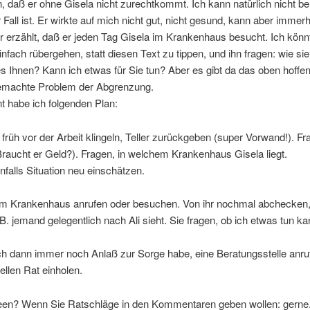
, daß er ohne Gisela nicht zurechtkommt. Ich kann natürlich nicht beu
 Fall ist. Er wirkte auf mich nicht gut, nicht gesund, kann aber immer
r erzählt, daß er jeden Tag Gisela im Krankenhaus besucht. Ich könn
einfach rübergehen, statt diesen Text zu tippen, und ihn fragen: wie si
s Ihnen? Kann ich etwas für Sie tun? Aber es gibt da das oben hoffen
gemachte Problem der Abgrenzung.
 habe ich folgenden Plan:
früh vor der Arbeit klingeln, Teller zurückgeben (super Vorwand!). Fr
Braucht er Geld?). Fragen, in welchem Krankenhaus Gisela liegt.
alls Situation neu einschätzen.
 im Krankenhaus anrufen oder besuchen. Von ihr nochmal abchecken,
z.B. jemand gelegentlich nach Ali sieht. Sie fragen, ob ich etwas tun ka
ch dann immer noch Anlaß zur Sorge habe, eine Beratungsstelle anru
ellen Rat einholen.
een? Wenn Sie Ratschläge in den Kommentaren geben wollen: gerne