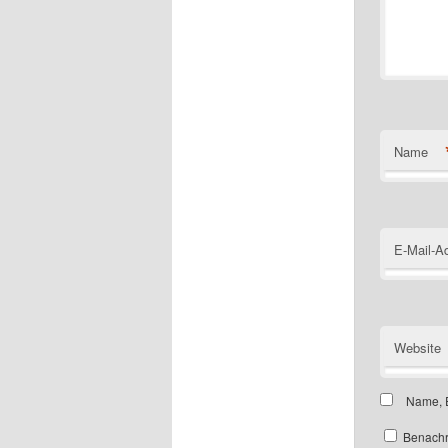
Name
E-Mail-A
Website
Name, E
Benachr