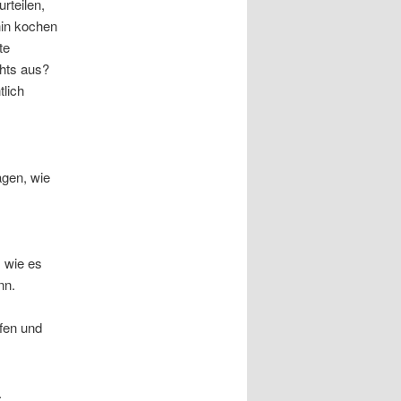
rteilen,
hin kochen
te
ehts aus?
tlich
agen, wie
 wie es
nn.
fen und
.