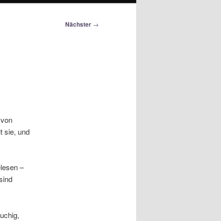
Nächster
→
 von
t sie, und
elesen –
sind
äuchig,