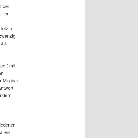
s der
l er
letzte
 zwanzig
 als
en ( mit
en
rr Meghar
Antwort
ondern
hiedenen
llein