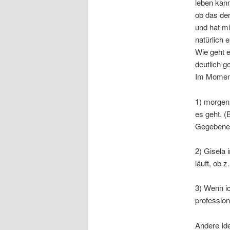
leben kann
ob das der
und hat mi
natürlich 
Wie geht e
deutlich 
Im Moment
1) morgen 
es geht. (
Gegebenenf
2) Gisela
läuft, ob 
3) Wenn i
profession
Andere Id