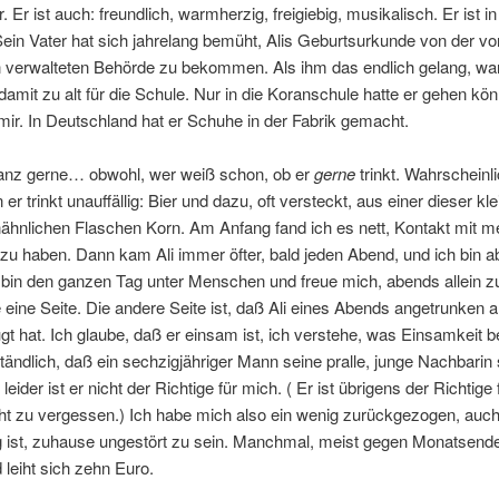
. Er ist auch: freundlich, warmherzig, freigiebig, musikalisch. Er ist in
ein Vater hat sich jahrelang bemüht, Alis Geburtsurkunde von der vo
 verwalteten Behörde zu bekommen. Als ihm das endlich gelang, war
damit zu alt für die Schule. Nur in die Koranschule hatte er gehen kö
 mir. In Deutschland hat er Schuhe in der Fabrik gemacht.
 ganz gerne… obwohl, wer weiß schon, ob er
gerne
trinkt. Wahrscheinl
 er trinkt unauffällig: Bier und dazu, oft versteckt, aus einer dieser kl
ähnlichen Flaschen Korn. Am Anfang fand ich es nett, Kontakt mit m
u haben. Dann kam Ali immer öfter, bald jeden Abend, und ich bin a
bin den ganzen Tag unter Menschen und freue mich, abends allein zu
e eine Seite. Die andere Seite ist, daß Ali eines Abends angetrunken
t hat. Ich glaube, daß er einsam ist, ich verstehe, was Einsamkeit b
ständlich, daß ein sechzigjähriger Mann seine pralle, junge Nachbarin 
 leider ist er nicht der Richtige für mich. ( Er ist übrigens der Richtige 
cht zu vergessen.) Ich habe mich also ein wenig zurückgezogen, auch
g ist, zuhause ungestört zu sein. Manchmal, meist gegen Monatsende,
 leiht sich zehn Euro.