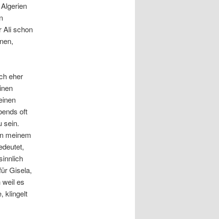
 Algerien
n
 Ali schon
nnen,
ich eher
einen
einen
bends oft
 sein.
 an meinem
edeutet,
sinnlich
für Gisela,
 weil es
 klingelt