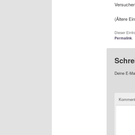
Versuchen 
(Ältere Ei
Dieser Eint
Permalink
.
Schre
Deine E-Mai
Komment