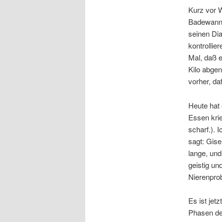
Kurz vor 
Badewanne
seinen Dia
kontrollie
Mal, daß 
Kilo abgen
vorher, d
Heute hat 
Essen krie
scharf.). 
sagt: Gise
lange, und
geistig und
Nierenpro
Es ist jet
Phasen der