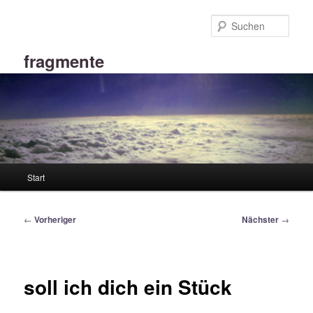
Zum
primären
Such
Inhalt
springen
fragmente
Hauptmenü
Start
Beitragsnavigation
←
Vorheriger
Nächster
→
soll ich dich ein Stück