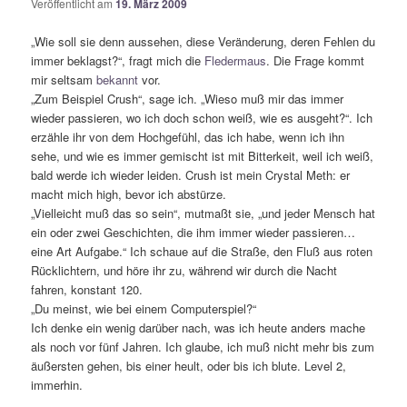
Veröffentlicht am
19. März 2009
„Wie soll sie denn aussehen, diese Veränderung, deren Fehlen du
immer beklagst?“, fragt mich die
Fledermaus
. Die Frage kommt
mir seltsam
bekannt
vor.
„Zum Beispiel Crush“, sage ich. „Wieso muß mir das immer
wieder passieren, wo ich doch schon weiß, wie es ausgeht?“. Ich
erzähle ihr von dem Hochgefühl, das ich habe, wenn ich ihn
sehe, und wie es immer gemischt ist mit Bitterkeit, weil ich weiß,
bald werde ich wieder leiden. Crush ist mein Crystal Meth: er
macht mich high, bevor ich abstürze.
„Vielleicht muß das so sein“, mutmaßt sie, „und jeder Mensch hat
ein oder zwei Geschichten, die ihm immer wieder passieren…
eine Art Aufgabe.“ Ich schaue auf die Straße, den Fluß aus roten
Rücklichtern, und höre ihr zu, während wir durch die Nacht
fahren, konstant 120.
„Du meinst, wie bei einem Computerspiel?“
Ich denke ein wenig darüber nach, was ich heute anders mache
als noch vor fünf Jahren. Ich glaube, ich muß nicht mehr bis zum
äußersten gehen, bis einer heult, oder bis ich blute. Level 2,
immerhin.