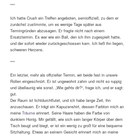
***
Ich hatte Crush ein Treffen angeboten, semioffiziell, zu dem er
zunächst zustimmte, um es wenige Tage später aus
Termingründen abzusagen. Er fragte nicht nach einem
Ersatztermin. Es war wie ein Ball, den ich ihm zugespielt hatte,
und der sofort wieder zurückgeschossen kam. Ich ließ ihn liegen,
schweren Herzens.
***
Ein letzter, mehr als offizieller Termin, wir beide fest in unsere
Rollen eingeschnürt. Er ist ungewohnt zahm und nicht so ruppig
und übellaunig wie sonst. „Wie gehts dir?“, frage ich, und er sagt:
gut.
Der Raum ist lichtdurchflutet, und ich habe lange Zeit, ihn
anzuschauen. Er trägt ein Kapuzenshirt, dessen Farbton mich an
meine
Träume
erinnert. Seine Haare haben die Farbe von
dunklem Honig. Mir gefällt, wie sich sein langer Körper über dem
Tisch beugt und biegt, er ist ein wenig zu groß für eine bequeme
Sitzhaltung. Etwas an seinem Gesicht erinnert mich an meine