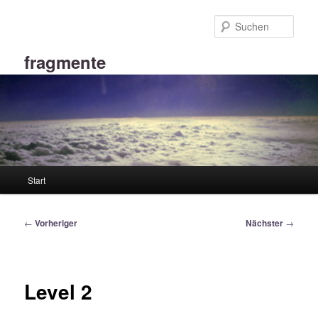
Zum
primären
Such
Inhalt
springen
fragmente
Hauptmenü
Start
Beitragsnavigation
←
Vorheriger
Nächster
→
Level 2