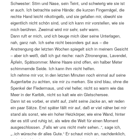
Schwester: Stirn und Nase, sein Teint, und schwierig wie sie ist
er auch. Ich betrachte seine Hände: die kurzen Fingernägel, die
rechte Hand leicht nikotingelb, und sie gefallen mir, obwohl sie
eigentlich nicht schön sind, und ich kann mir vorstellen, wie sie
mich berühren. Zweimal wird mir sehr, sehr warm.
Dann ruft er mich, und ich beuge mich über seine Unterlagen,
nah, ganz nah. Ich sehe nicht besonders gut aus – die
Anstrengung der letzten Wochen spiegelt sich in meinem Gesicht
– aber ich weiß, daß ich gut rieche: nach Zitronengras, Lavendel,
Äpfeln, Spätsommer. Meine Haare sind offen, ein halber Meter
schimmernde Seide. Ich kann ihm nicht helfen.
Ich nehme mir vor, in den letzten Minuten noch einmal auf seine
Augenfarbe zu achten, sie mir zu merken. Sie sind blau, ohne die
Spenkel der Fledermaus, und viel heller, nicht so warm wie das
Meer in der Karibik, nicht so kalt wie ein Gletschersee.
Dann ist es vorbei, er steht auf, zieht seine Jacke an, wir reden
ein paar Sätze. Erst später fällt mir auf, daß er viel näher bei mir
stand als sonst, wie ein hoher Heizkörper, wie eine Wand, hinter
der es still und ruhig ist, als wäre die Welt für einen Moment
ausgeschlossen. „Falls wir uns nicht mehr sehen..“, sage ich,
„..ich wünsche dir alles Gute.“ Er schaut mich an, nachdenklich,