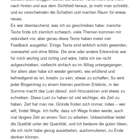
nach hinten und aus dem Sichtfeld heraus, je mehr man schreibt,
und so verschwinden die Schatten und machen Raum für etwas
neues.
Es war überraschend, was ich so geschrieben habe: manche
Texte finde ich ziemlich schwach, viele Themen kommen mir
redundant vor, aber genau diese Texte haben meist viel
Feedback ausgelöst. Einige Texte sind wirklich schön geworden,
unerwartet und ohne Mühe. Die eine oder andere Erkenntnis war
für mich wichtig und richtig und wäre, hätte ich sie nicht
aufgeschrieben, vielleicht einfach so im Alltag untergegangen.
Vor allem aber habe ich wieder gemerkt, wie erfüllend und
befriedigend es ist, kreativ zu sein, etwas zu
schaffen
. So wird
jeder Blogeintrag zu einem kleinen positiven Erlebnis, in der
Summe macht das Lust darauf, sich hinzusetzen und etwas zu
schreiben. Diese Lust zu haben ist viel wichtiger, als Zeit zu
haben. Zeit hat man nie, Gründe finden sich immer, indes – wer
will, findet Wege. Ich hoffe, dass ich Wege finden werde, auch
mal längere Zeit an einem Text zu arbeiten. Unbestreitbar leidet
die Qualität unter der Quantität, und ich bedaure die guten Ideen,
die ich nicht habe genug ausarbeiten, ausformulieren, zu Ende
denken können.