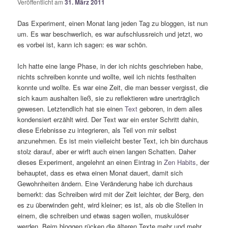
Veröffentlicht am
31. März 2011
Das Experiment, einen Monat lang jeden Tag zu bloggen, ist nun
um. Es war beschwerlich, es war aufschlussreich und jetzt, wo
es vorbei ist, kann ich sagen: es war schön.
Ich hatte eine lange Phase, in der ich nichts geschrieben habe,
nichts schreiben konnte und wollte, weil ich nichts festhalten
konnte und wollte. Es war eine Zeit, die man besser vergisst, die
sich kaum aushalten ließ, sie zu reflektieren wäre unerträglich
gewesen. Letztendlich hat sie einen
Text
geboren, in dem alles
kondensiert erzählt wird. Der Text war ein erster Schritt dahin,
diese Erlebnisse zu integrieren, als Teil von mir selbst
anzunehmen. Es ist mein vielleicht bester Text, ich bin durchaus
stolz darauf, aber er wirft auch einen langen Schatten. Daher
dieses Experiment, angelehnt an einen Eintrag in
Zen Habits
, der
behauptet, dass es etwa einen Monat dauert, damit sich
Gewohnheiten ändern. Eine Veränderung habe ich durchaus
bemerkt: das Schreiben wird mit der Zeit leichter, der Berg, den
es zu überwinden geht, wird kleiner; es ist, als ob die Stellen in
einem, die schreiben und etwas sagen wollen, muskulöser
werden. Beim bloggen rücken die älteren Texte mehr und mehr