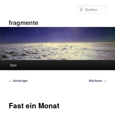
Zum
primären
Such
Inhalt
springen
fragmente
Hauptmenü
Start
Beitragsnavigation
←
Vorheriger
Nächster
→
Fast ein Monat