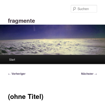
Zum
primären
Such
Inhalt
springen
fragmente
Hauptmenü
Start
Beitragsnavigation
←
Vorheriger
Nächster
→
(ohne Titel)