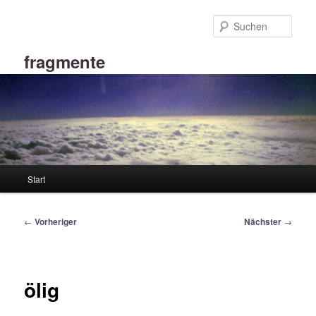
Zum
primären
Such
Inhalt
springen
fragmente
Hauptmenü
Start
Beitragsnavigation
←
Vorheriger
Nächster
→
ölig