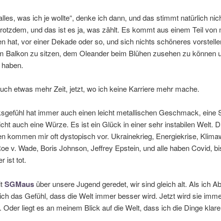
alles, was ich je wollte“, denke ich dann, und das stimmt natürlich nich
rotzdem, und das ist es ja, was zählt. Es kommt aus einem Teil von m
ten hat, vor einer Dekade oder so, und sich nichts schöneres vorstell
em Balkon zu sitzen, dem Oleander beim Blühen zusehen zu können 
 haben.
uch etwas mehr Zeit, jetzt, wo ich keine Karriere mehr mache.
sgefühl hat immer auch einen leicht metallischen Geschmack, eine 
eicht auch eine Würze. Es ist ein Glück in einer sehr instabilen Welt. D
n kommen mir oft dystopisch vor. Ukrainekrieg, Energiekrise, Klima
 Roe v. Wade, Boris Johnson, Jeffrey Epstein, und alle haben Covid, bi
r ist tot.
it
SGMaus
über unsere Jugend geredet, wir sind gleich alt. Als ich Abi
 ich das Gefühl, dass die Welt immer besser wird. Jetzt wird sie imm
. Oder liegt es an meinem Blick auf die Welt, dass ich die Dinge klar