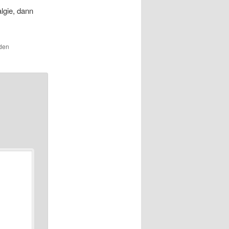
algie, dann
 den