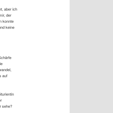
t, aber ich
ir, der
en konnte
und keine
Schärfe
ie
wandel,
s auf
turientin
er
er sehe?