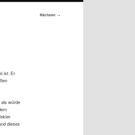
Nächster
→
 ist. Er
ißen
, als würde
 dem
fekter
und dieses