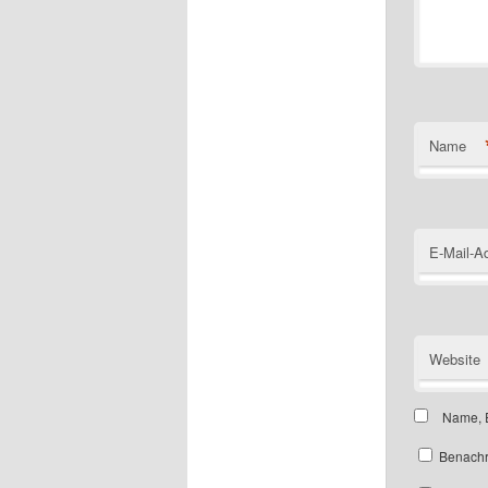
Name
E-Mail-A
Website
Name, E
Benachr