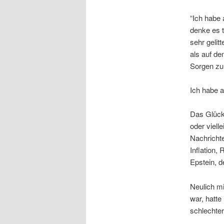
“Ich habe 
denke es t
sehr gelit
als auf d
Sorgen zu
Ich habe a
Das Glück
oder viell
Nachrichte
Inflation,
Epstein, de
Neulich m
war, hatte
schlechter