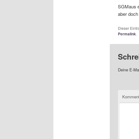
SGMaus eri
aber doch 
Dieser Eint
Permalink
.
Schre
Deine E-Mai
Komment