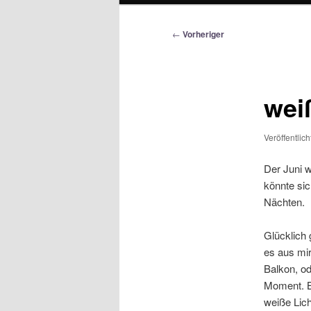
Beitragsnavigation
←
Vorheriger
wei
Veröffentlic
Der Juni w
könnte sic
Nächten.
Glücklich 
es aus mi
Balkon, od
Moment. Ba
weiße Lich